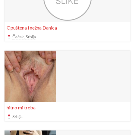
Opuštena i nežna Danica
Čačak, Srbija
hitno mi treba
Srbija