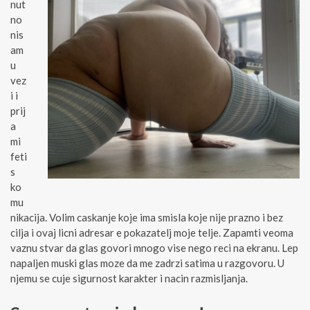
nut
no
nis
am
u
vez
i i
prij
a
mi
feti
s
ko
mu
nikacija. Volim caskanje koje ima smisla koje nije prazno i bez
cilja i ovaj licni adresar e pokazatelj moje telje. Zapamti veoma
vaznu stvar da glas govori mnogo vise nego reci na ekranu. Lep
napaljen muski glas moze da me zadrzi satima u razgovoru. U
njemu se cuje sigurnost karakter i nacin razmisljanja.