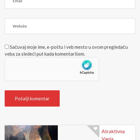
m
/
a
b
i
>
W
l
(
e
*
b
)
s
Sačuvaj moje ime, e-poštu i veb mesto u ovom pregledaču
i
veba za sledeći put kada komentarišem.
t
e
Atraktivna
Vanja