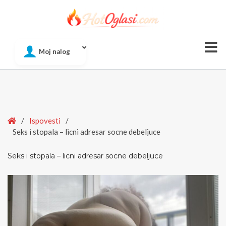
Of
Moj nalog
Si
Home
/
Ispovesti
/
Seks i stopala – licni adresar socne debeljuce
Seks i stopala – licni adresar socne debeljuce