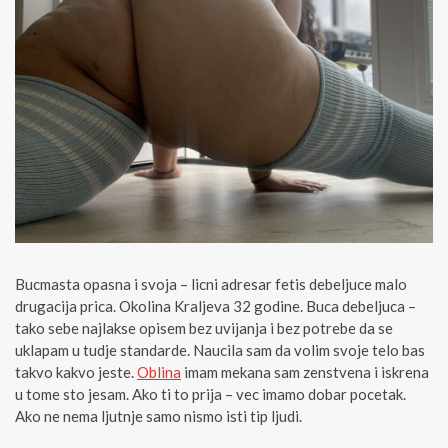
Bucmasta opasna i svoja – licni adresar fetis debeljuce malo
drugacija prica. Okolina Kraljeva 32 godine. Buca debeljuca –
tako sebe najlakse opisem bez uvijanja i bez potrebe da se
uklapam u tudje standarde. Naucila sam da volim svoje telo bas
takvo kakvo jeste.
Oblina
imam mekana sam zenstvena i iskrena
u tome sto jesam. Ako ti to prija – vec imamo dobar pocetak.
Ako ne nema ljutnje samo nismo isti tip ljudi.