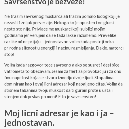
Savrsenstvo je bezveze!
Ne trazim savrsenog muskarca ali trazim pomalo ludog koji je
nezasit i zeljak perverzije. Nekoga ko je opusten i ne glumi
nesto sto nije. Privlace me muskarci koji su blizi mojim
godinama jer verujem da se tada lakse razumemo. Prevelike
razlike mi ne prijaju – jednostavno volim kada postoji neka
prirodna slicnost u energiji i nacinu razmisljanja. Dakle, matorci
stop!
Volim kada razgovor tece savrseno a ako se susret i desi bice
vatrometa to obecavam. Jesam za flert za provokaciju i za onu
finu napetost koja se stvara izmedju dvoje ljudi. Stopalima
dominiram kao i ovaj licni adresar koji napaljeno citas. Volim da
stisnem tabanima tvoju muskost da ti guram prste u usta i
stenjem dok prskas po meni! E to je savrsenstvo!
Moj licni adresar je kao i ja –
jednostavan.