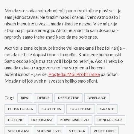
Mozda ste sada malo zbunjeni i puno tvrdi ali ne plasi se – ja
sam jednostavna. Ne trazim haos i dramu i verovatno zato i
nisam trenutno u vezi… mada nikad se ne zna. Vise mi prija
stabilna prijatna energija. Ali to ne znaci da sam dosadna –
naprotiv samo treba znati kako da me pokrenes.
Ako volis zene koje su prirodne velike mekane i bez foliranja –
mozda ce ti se dopasti ono sto nudim. Kod mene nema maski.
Samo osoba koja zna sta voli i koja to ne krije. Ako si neko ko
ume da uziva u razgovoru ko ima strpljenja i ko ceni
autenticnost – javi se.
Pogledaj Moj Profil i Slike
pa odluci.
Mozda nisi jos uvek ni svestan koliko smo slicni.
Tags
BBW
DEBELE
DEBELE ZENE
DEBELJUCE
FETIS STOPALA
FOOT FETIS
FOOT FETISH
GUZATE
HOTLINE
HOTOGLASI
KURVE KRALJEVO
LICNI ADRESAR
SEKS OGLASI
SEX KRALJEVO
STOPALA
VELIKO DUPE