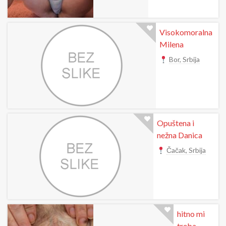
Visokomoralna
Milena
Bor, Srbija
Opuštena i
nežna Danica
Čačak, Srbija
hitno mi
treba