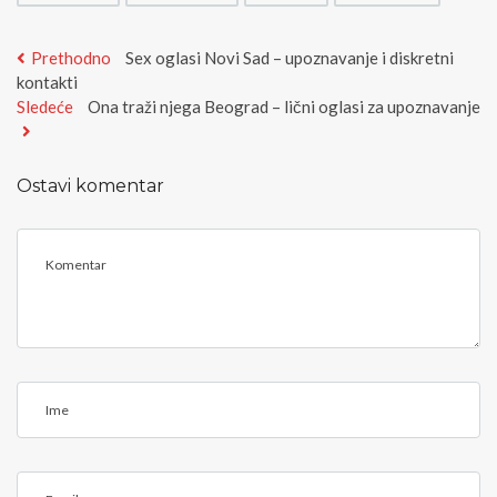
Kretanje
Previous
Prethodno
Sex oglasi Novi Sad – upoznavanje i diskretni
post:
kontakti
članka
Next
Sledeće
Ona traži njega Beograd – lični oglasi za upoznavanje
post:
Ostavi komentar
<
b
>
C
o
m
m
I
e
m
n
e
t
E
<