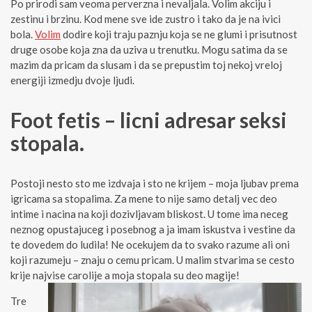
Po prirodi sam veoma perverzna i nevaljala. Volim akciju i
zestinu i brzinu. Kod mene sve ide zustro i tako da je na ivici
bola.
Volim
dodire koji traju paznju koja se ne glumi i prisutnost
druge osobe koja zna da uziva u trenutku. Mogu satima da se
mazim da pricam da slusam i da se prepustim toj nekoj vreloj
energiji izmedju dvoje ljudi.
Foot fetis – licni adresar seksi
stopala.
Postoji nesto sto me izdvaja i sto ne krijem – moja ljubav prema
igricama sa stopalima. Za mene to nije samo detalj vec deo
intime i nacina na koji dozivljavam bliskost. U tome ima neceg
neznog opustajuceg i posebnog a ja imam iskustva i vestine da
te dovedem do ludila! Ne ocekujem da to svako razume ali oni
koji razumeju – znaju o cemu pricam. U malim stvarima se cesto
krije najvise carolije a moja stopala su deo magije!
Tre