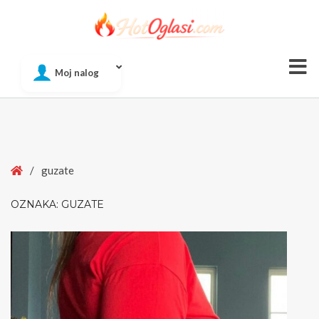
Of
Moj nalog
Si
Home
/
guzate
OZNAKA:
GUZATE