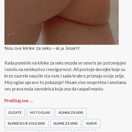
Nisu sve klinke za seks – ali ja Jesam!
Kada pomislis na klinke za seks mozda se smoris jer potcenjujes
i mislis na neiskustvo i nesigurnost. Ali postoje devojke koje su
brzo sazrele naucile sta vole i sada hrabro priznaju svoje zelje.
Moj oglas upravo to pokazuje! Nisam vise nespretna i smotana
vec prava mala zavodnica koja zna da raspali mastu
N
Pročitaj sve …
i
s
GUZATE
HOTOGLASI
KLINKA ZA SEKS
u
s
KLINKE KOJE VOLE SEKS
KLINKE ZA SEKS
KURVE
v