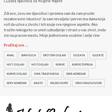
Guzata djavolica za Krupne frajere
Zdravo, zovu me djavolica i spremna sam da vam pruzim
nezaboravno iskustvo! Ja sam nevaljala i perverzna dama koja
voli da uziva u zivotu i istrazuje sve njegove aspekte. Ako
trazite nekoga ko ce uneti uzbudjenje i strast u vas zivot, onda
ste na pravom mestu. Moje jedinstvene osobine i zelje cine
G
Pročitaj sve …
u
z
ANAL
ĐAVOLICA
EROTSKI OGLASI
GUZATA
GUZATE
a
t
HOT OGLASI
HOTOGLASI
KURVE
KURVE ĆUPRIJA
a
KURVE OGLASI
ONA TRAZI NJEGA
SEKS ADRESAR
d
j
SEXY ADRESAR
SISATE
VELIKO DUPE
VRUCI RAZGOVORI
a
v
o
l
i
c