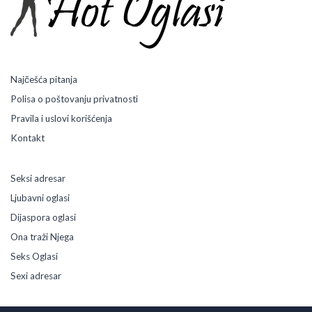
a
z
a
K
r
u
Najčešća pitanja
p
Polisa o poštovanju privatnosti
n
e
Pravila i uslovi korišćenja
f
Kontakt
r
a
j
Seksi adresar
e
Ljubavni oglasi
r
e
Dijaspora oglasi
Ona traži Njega
Seks Oglasi
Sexi adresar