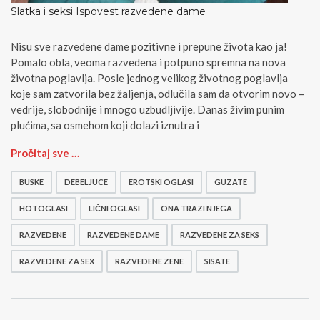
Slatka i seksi Ispovest razvedene dame
Nisu sve razvedene dame pozitivne i prepune života kao ja!
Pomalo obla, veoma razvedena i potpuno spremna na nova
životna poglavlja. Posle jednog velikog životnog poglavlja
koje sam zatvorila bez žaljenja, odlučila sam da otvorim novo –
vedrije, slobodnije i mnogo uzbudljivije. Danas živim punim
plućima, sa osmehom koji dolazi iznutra i
S
Pročitaj sve …
l
a
BUSKE
DEBELJUCE
EROTSKI OGLASI
GUZATE
t
k
HOTOGLASI
LIČNI OGLASI
ONA TRAZI NJEGA
a
RAZVEDENE
RAZVEDENE DAME
RAZVEDENE ZA SEKS
i
s
RAZVEDENE ZA SEX
RAZVEDENE ZENE
SISATE
e
k
s
i