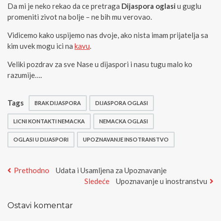
Da mi je neko rekao da ce pretraga
Dijaspora oglasi
u guglu
promeniti zivot na bolje – ne bih mu verovao.
Vidicemo kako uspijemo nas dvoje, ako nista imam prijatelja sa
kim uvek mogu ici na
kavu
.
Veliki pozdrav za sve Nase u dijaspori i nasu tugu malo ko
razumije….
Tags
BRAK DIJASPORA
DIJASPORA OGLASI
LICNI KONTAKTI NEMACKA
NEMACKA OGLASI
OGLASI U DIJASPORI
UPOZNAVANJE INSOTRANSTVO
Kretanje
Previous
Prethodno
Udata i Usamljena za Upoznavanje
post:
Next
Sledeće
Upoznavanje u inostranstvu
članka
post:
Ostavi komentar