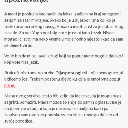
A meni je posluzio kao nacin da lakse izadjem na kraj sa tugom i
zeljom za starim krajem. Svako ko je u dijaspori zna koliko je
tesko pronaci nekog naseg. Posao u insotranstvu je dobar zbog
zarade. Za nas Yugo nostalgicare je emotivno tezak. Nisam
mogao ici svojima neko vreme u moje rodno mjesto i kao da sam
se demotivirao.
Volio bih da mi se jave i drugi koji su poput mene negdje daleko i
koji vole Nas jezik.
Brak u inoistranstvo preko
Dijaspora oglasi
– nije nemoguce, al
vidicemo jos. Trebam postenu djevojku koja je emotivna poput
mene.
Mana ovog servisa je sto bih zelio da ide brze, da je mogu ocas
zagrliti, pomaziti. Mada mozda to i nije do samih oglasa, vise je
do djevojke u tudjini koja je oprezna i usamljena kao i ja.
Napisao sam ovo kao podrsku svima koji su mnogo daleko od
svoje porodice.