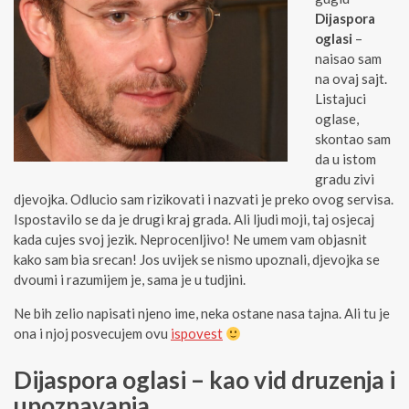
Dijaspora
oglasi
–
naisao sam
na ovaj sajt.
Listajuci
oglase,
skontao sam
da u istom
gradu zivi
djevojka. Odlucio sam rizikovati i nazvati je preko ovog servisa.
Ispostavilo se da je drugi kraj grada. Ali ljudi moji, taj osjecaj
kada cujes svoj jezik. Neprocenljivo! Ne umem vam objasnit
kako sam bia srecan! Jos uvijek se nismo upoznali, djevojka se
dvoumi i razumijem je, sama je u tudjini.
Ne bih zelio napisati njeno ime, neka ostane nasa tajna. Ali tu je
ona i njoj posvecujem ovu
ispovest
Dijaspora oglasi – kao vid druzenja i
upoznavanja.