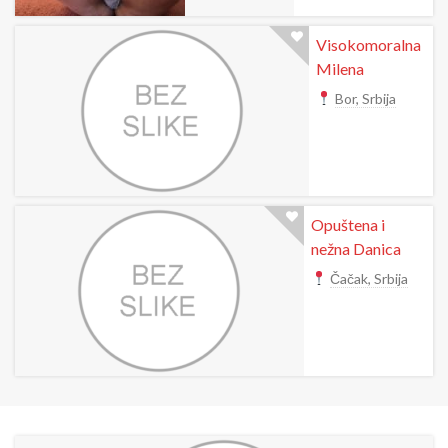
Visokomoralna
Milena
Bor, Srbija
Opuštena i
nežna Danica
Čačak, Srbija