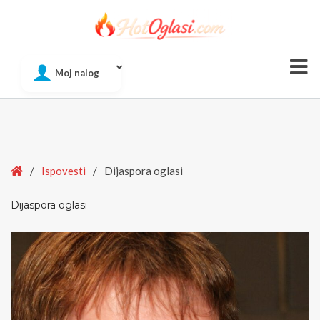
Of
Moj nalog
Si
Home
/
Ispovesti
/
Dijaspora oglasi
Dijaspora oglasi