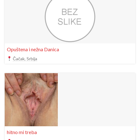
Opuštena i nežna Danica
Čačak, Srbija
hitno mi treba