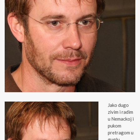
Jako dugo
zivim i radim
u Nemackoj i
pukom
pretragom u
guglu