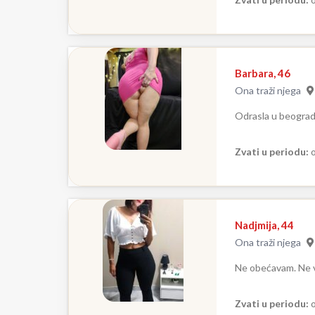
Barbara, 46
Ona traži njega
Odrasla u beograd
Zvati u periodu:
o
Nadjmija, 44
Ona traži njega
Ne obećavam. Ne v
Zvati u periodu:
o