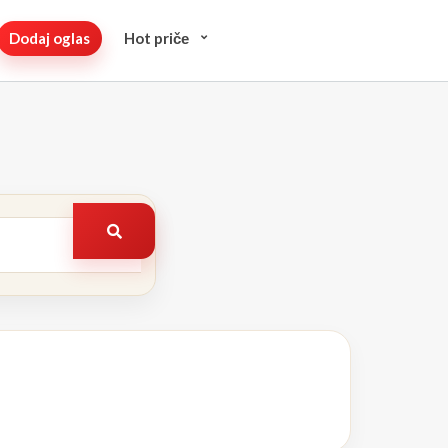
Dodaj oglas
Hot pričе
Pretraži