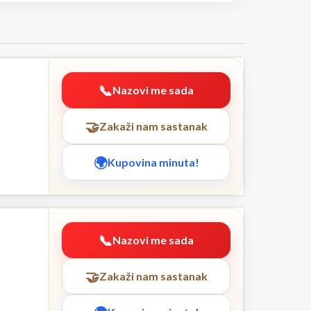
Nazovi me sada
Zakaži nam sastanak
Kupovina minuta!
Nazovi me sada
Zakaži nam sastanak