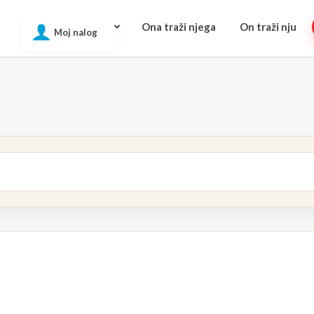
Ona traži njega
On traži nju
Moj nalog