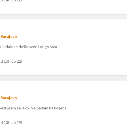
Sarajevo
u udala se došla ovde i dugo sam …
d 13h do 22h
Sarajevo
ezujeem se lako. Ne padam na koljena …
d 13h do 19h