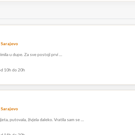
Sarajevo
imila u dupe. Za sve postoji prvi …
d 10h do 20h
Sarajevo
jeta, putovala, živjela daleko. Vratila sam se …
d 14h do 20h