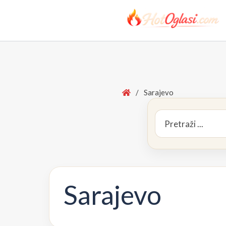
Home
/
Sarajevo
Search
for:
Sarajevo