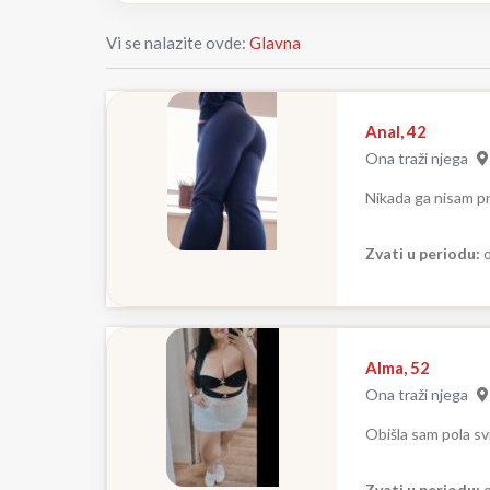
Vi se nalazite ovde:
Glavna
Anal, 42
Ona traži njega
Nikada ga nisam pr
Zvati u periodu:
o
Alma, 52
Ona traži njega
Obišla sam pola svi
Zvati u periodu:
o