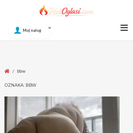
Of
Moj nalog
Si
Home
/
bbw
OZNAKA:
BBW