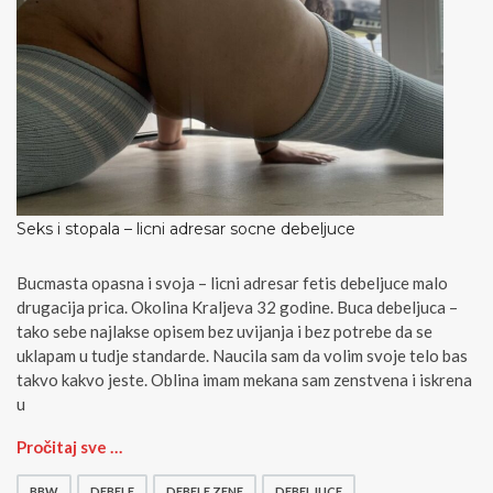
Seks i stopala – licni adresar socne debeljuce
Bucmasta opasna i svoja – licni adresar fetis debeljuce malo
drugacija prica. Okolina Kraljeva 32 godine. Buca debeljuca –
tako sebe najlakse opisem bez uvijanja i bez potrebe da se
uklapam u tudje standarde. Naucila sam da volim svoje telo bas
takvo kakvo jeste. Oblina imam mekana sam zenstvena i iskrena
u
S
Pročitaj sve …
e
k
BBW
DEBELE
DEBELE ZENE
DEBELJUCE