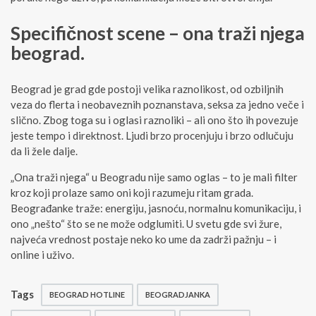
Specifičnost scene – ona traži njega
beograd.
Beograd je grad gde postoji velika raznolikost, od ozbiljnih
veza do flerta i neobaveznih poznanstava, seksa za jedno veče i
slično. Zbog toga su i oglasi raznoliki – ali ono što ih povezuje
jeste tempo i direktnost. Ljudi brzo procenjuju i brzo odlučuju
da li žele dalje.
„Ona traži njega“ u Beogradu nije samo oglas – to je mali filter
kroz koji prolaze samo oni koji razumeju ritam grada.
Beograđanke traže: energiju, jasnoću, normalnu komunikaciju, i
ono „nešto“ što se ne može odglumiti. U svetu gde svi žure,
najveća vrednost postaje neko ko ume da zadrži pažnju – i
online i uživo.
Tags
BEOGRAD HOTLINE
BEOGRADJANKA