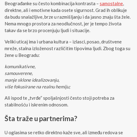
Beograđanke su često kombinacija kontrasta –
samostalne
,
direktne, ali i emotivne kada osete sigurnost. Grad ih oblikuje
da budu snalažljive, brze u razmišljanju i da jasno znaju šta žele.
Nema mnogo prostora za neodlučnost, jer je tempo života
takav da se brzo procenjuju ljudi i situacije.
Veliki uticaj ima i urbana kultura – izlasci, posao, društvene
mreže, stalna izloženost različitim tipovima ljudi. Zbog toga su
žene u Beogradu:
komunikativne,
samouverene,
manje sklone idealizovanju,
više fokusirane na realnu hemiju;
Ali ispod te „tvrđe“ spoljašnjosti često stoji potreba za
stabilnošću i iskrenim odnosom.
Šta traže u partnerima?
U oglasima se retko direktno kaže sve, ali između redova se