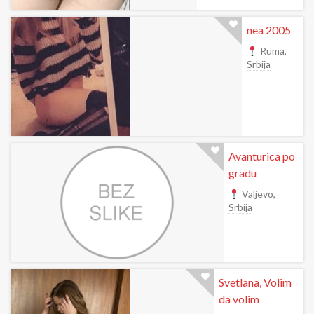
nea 2005
Ruma,
Srbija
Avanturica po
gradu
Valjevo,
Srbija
Svetlana, Volim
da volim