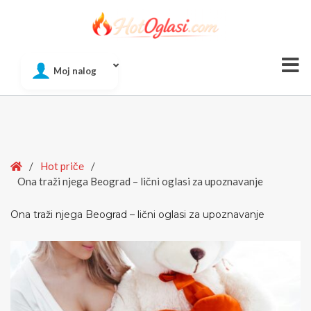
Of
Moj nalog
Si
Home
/
Hot pričе
/
Ona traži njega Beograd – lični oglasi za upoznavanje
Ona traži njega Beograd – lični oglasi za upoznavanje