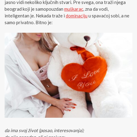
jasno vidi nekoliko ključnih stvari. Pre svega, ona traži njega
beograd koji je samopouzdan
muškarac
, zna da vodi,
inteligentan je. Nekada traže i
dominaciju
u spavaćoj sobi, a ne
samo privatno. Bitno je:
da ima svoj život (posao, interesovanja);