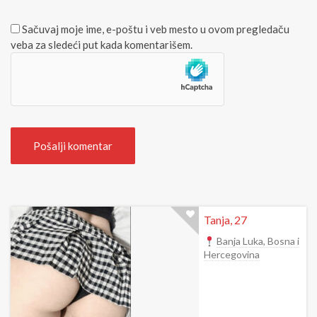
b
)
s
Sačuvaj moje ime, e-poštu i veb mesto u ovom pregledaču
i
veba za sledeći put kada komentarišem.
t
e
Tanja, 27
Banja Luka, Bosna i
Hercegovina