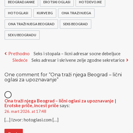
BEOGRADJANKE
EROTSKI OGLASI
HOTDEVOJKE
HOTOGLASI
KURVE BG
ONA TRAZI NJEGA
ONA TRAŽI NJEGA BEOGRAD
SEKS BEOGRAD
SEX U BEOGRADU
Kretanje
Previous
Prethodno
Seks i stopala – licni adresar socne debeljuce
Next
post:
Sledeće
Seks adresar i skrivene zelje zgodne sekretarice
članka
post:
One comment for “
Ona traži njega Beograd – lični
oglasi za upoznavanje
”
Ona traži njega Beograd – lični oglasi za upoznavanje |
Erotske priče, incest priče
says:
26. mart 2026. at 17:48
[…] Izvor: hotoglasi.com […]