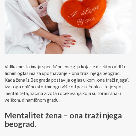
Velika mesta imaju specifičnu energiju koja se direktno vidi i u
ličnim oglasima za upoznavanje – ona traži njega beograd.
Kada žena iz Beograda postavlja oglas u kom „ona traži njega“,
iza toga obično stoji mnogo više od par rečenica. To je spoj
mentaliteta, načina života i očekivanja koja su formirana u
velikom, dinamičnom gradu.
Mentalitet žena – ona traži njega
beograd.