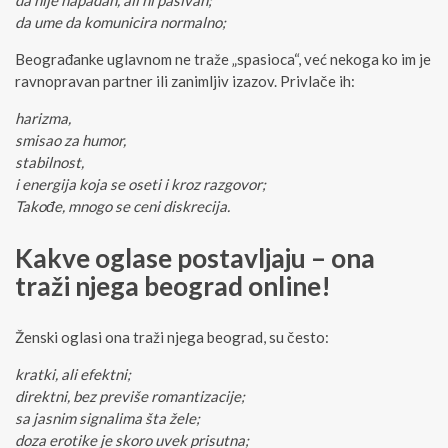
da nije napadan, ali ni pasivan;
da ume da komunicira normalno;
Beograđanke uglavnom ne traže „spasioca“, već nekoga ko im je
ravnopravan partner ili zanimljiv izazov. Privlače ih:
harizma,
smisao za humor,
stabilnost,
i energija koja se oseti i kroz razgovor;
Takođe, mnogo se ceni diskrecija.
Kakve oglase postavljaju – ona
traži njega beograd online!
Ženski oglasi ona traži njega beograd, su često:
kratki, ali efektni;
direktni, bez previše romantizacije;
sa jasnim signalima šta žele;
doza erotike je skoro uvek prisutna;