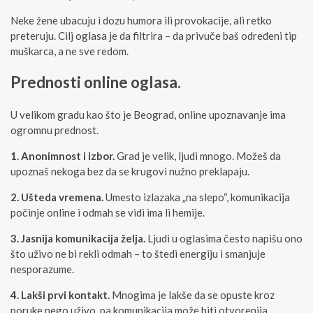
Neke žene ubacuju i dozu humora ili provokacije, ali retko
preteruju. Cilj oglasa je da filtrira – da privuče baš određeni tip
muškarca, a ne sve redom.
Prednosti online oglasa.
U velikom gradu kao što je Beograd, online upoznavanje ima
ogromnu prednost.
1. Anonimnost i izbor.
Grad je velik, ljudi mnogo. Možeš da
upoznaš nekoga bez da se krugovi nužno preklapaju.
2. Ušteda vremena.
Umesto izlazaka „na slepo“, komunikacija
počinje online i odmah se vidi ima li hemije.
3. Jasnija komunikacija želja.
Ljudi u oglasima često napišu ono
što uživo ne bi rekli odmah – to štedi energiju i smanjuje
nesporazume.
4. Lakši prvi kontakt.
Mnogima je lakše da se opuste kroz
poruke nego uživo, pa komunikacija može biti otvorenija.