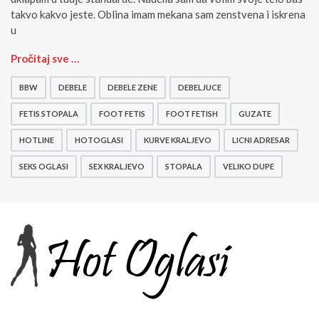
takvo kakvo jeste. Oblina imam mekana sam zenstvena i iskrena
u
S
Pročitaj sve …
e
k
BBW
DEBELE
DEBELE ZENE
DEBELJUCE
s
i
FETIS STOPALA
FOOT FETIS
FOOT FETISH
GUZATE
s
HOTLINE
HOTOGLASI
KURVE KRALJEVO
LICNI ADRESAR
t
o
SEKS OGLASI
SEX KRALJEVO
STOPALA
VELIKO DUPE
p
a
l
a
–
l
i
c
n
i
a