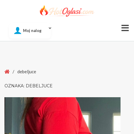
Of
Moj nalog
Si
Home
/
debeljuce
OZNAKA:
DEBELJUCE