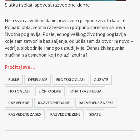
Slatka i seksi Ispovest razvedene dame
Nisu sve razvedene dame pozitivne i prepune života kao ja!
Pomalo obla, veoma razvedena i potpuno spremna na nova
životna poglavlja. Posle jednog velikog životnog poglavlja
koje sam zatvorila bez žaljenja, odlučila sam da otvorim novo –
vedrije, slobodnije i mnogo uzbudljivije. Danas živim punim
plućima, sa osmehom koji dolazi iznutra i
S
Pročitaj sve …
l
a
BUSKE
DEBELJUCE
EROTSKI OGLASI
GUZATE
t
k
HOTOGLASI
LIČNI OGLASI
ONA TRAZI NJEGA
a
RAZVEDENE
RAZVEDENE DAME
RAZVEDENE ZA SEKS
i
s
RAZVEDENE ZA SEX
RAZVEDENE ZENE
SISATE
e
k
s
i