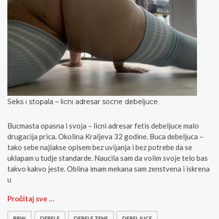
Seks i stopala – licni adresar socne debeljuce
Bucmasta opasna i svoja – licni adresar fetis debeljuce malo
drugacija prica. Okolina Kraljeva 32 godine. Buca debeljuca –
tako sebe najlakse opisem bez uvijanja i bez potrebe da se
uklapam u tudje standarde. Naucila sam da volim svoje telo bas
takvo kakvo jeste. Oblina imam mekana sam zenstvena i iskrena
u
S
Pročitaj sve …
e
k
BBW
DEBELE
DEBELE ZENE
DEBELJUCE