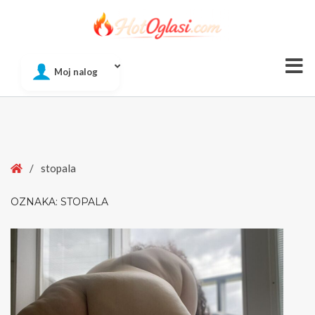
Of
Moj nalog
Si
Home
/
stopala
OZNAKA:
STOPALA