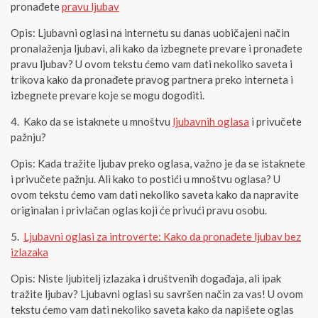
pronađete
pravu ljubav
Opis: Ljubavni oglasi na internetu su danas uobičajeni način
pronalaženja ljubavi, ali kako da izbegnete prevare i pronađete
pravu ljubav? U ovom tekstu ćemo vam dati nekoliko saveta i
trikova kako da pronađete pravog partnera preko interneta i
izbegnete prevare koje se mogu dogoditi.
Kako da se istaknete u mnoštvu
ljubavnih oglasa
i privučete
pažnju?
Opis: Kada tražite ljubav preko oglasa, važno je da se istaknete
i privučete pažnju. Ali kako to postići u mnoštvu oglasa? U
ovom tekstu ćemo vam dati nekoliko saveta kako da napravite
originalan i privlačan oglas koji će privući pravu osobu.
Ljubavni oglasi za introverte: Kako da pronađete ljubav bez
izlazaka
Opis: Niste ljubitelj izlazaka i društvenih događaja, ali ipak
tražite ljubav? Ljubavni oglasi su savršen način za vas! U ovom
tekstu ćemo vam dati nekoliko saveta kako da napišete oglas