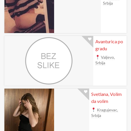
Srbija
Avanturica po
gradu
Valjevo,
Srbija
Svetlana, Volim
da volim
Kragujevac,
Srbija