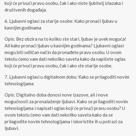
koji će privući pravu osobu, čak i ako niste ljubitelj izlazaka i
društvenih događaja.
Ljubavni oglasi za starije osobe: Kako pronaći ljubav u
kasnijim godinama
Opis: Bez obzira na to koliko ste stari, ljubav je uvek moguća!
Ali kako pronaći ljubav u kasnijim godinama? Ljubavni oglasi
mogu biti odličan način da pronađete pravu osobu. U ovom
tekstu ćemo vam dati nekoliko saveta kako da napišete oglas
koji će privući pravu osobu, čak i ako ste starije osobe.
Ljubavni oglasi u digitalnom dobu: Kako se prilagoditi novim
tehnologijama
Opis: Digitalno doba donosi nove izazove, ali i nove
mogućnosti za pronalaženje ljubavi. Kako se prilagoditi novim
tehnologijama i napisati oglas koji će privući pravu osobu? U
ovom tekstu ćemo vam dati nekoliko saveta kako da se
prilagodite novim tehnologijama i iskoristite ih u potrazi za
ljubavi.