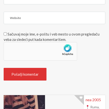
a
b
i
>
W
l
(
e
*
b
)
s
Sačuvaj moje ime, e-poštu i veb mesto u ovom pregledaču
i
veba za sledeći put kada komentarišem.
t
e
nea 2005
Ruma,