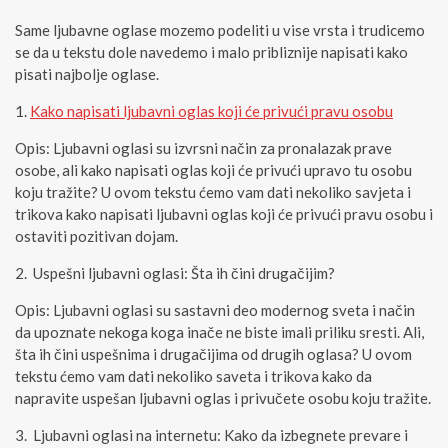
Same ljubavne oglase mozemo podeliti u vise vrsta i trudicemo
se da u tekstu dole navedemo i malo pribliznije napisati kako
pisati najbolje oglase.
Kako napisati ljubavni oglas koji će privući pravu osobu
Opis: Ljubavni oglasi su izvrsni način za pronalazak prave
osobe, ali kako napisati oglas koji će privući upravo tu osobu
koju tražite? U ovom tekstu ćemo vam dati nekoliko savjeta i
trikova kako napisati ljubavni oglas koji će privući pravu osobu i
ostaviti pozitivan dojam.
Uspešni ljubavni oglasi: Šta ih čini drugačijim?
Opis: Ljubavni oglasi su sastavni deo modernog sveta i način
da upoznate nekoga koga inače ne biste imali priliku sresti. Ali,
šta ih čini uspešnima i drugačijima od drugih oglasa? U ovom
tekstu ćemo vam dati nekoliko saveta i trikova kako da
napravite uspešan ljubavni oglas i privučete osobu koju tražite.
Ljubavni oglasi na internetu: Kako da izbegnete prevare i