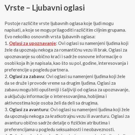
Vrste – Ljubavni oglasi
Postoje različite vrste ljubavnih oglasa koje ljudi mogu
napisati, a koje se mogu prilagoditi različitim ciljnim grupama.
Evo nekoliko osnovnih vrsta ljubavnih oglasa:
Oglasi za upoznavanje
: Ovi oglasi su namenjeni ljudima koji
žele da upoznaju nekoga za romantičnu vezu ili brak. Oglasi za
upoznavanje su obično kraći i sadrže osnovne informacije o
osobi koja ih je napisala, kao što su pol, godine, interesovanja i
preferencije u pogledu partnera.
Oglasi za zabavu
: Ovi oglasi su namenjeni ljudima koji žele
da se druže i provode vreme sa drugim ljudima. Oglasi za
zabavu mogu biti opušteniji i šaljiviji od oglasa za upoznavanje,
a uključuju informacije o interesovanjima, hobijima i
aktivnostima koje osoba želi da deli sa drugima.
Oglasi za avanturu
: Ovi oglasi su namenjeni ljudima koji žele
da upoznaju nekoga za kratkotrajnu vezu ili avanturu. Oglasi za
avanturu obično sadrže detalje o fizičkim atributima i
preferencijama u pogledu seksualnosti i neobaveznosti.