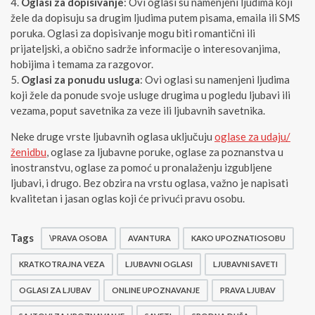
Oglasi za dopisivanje
: Ovi oglasi su namenjeni ljudima koji
žele da dopisuju sa drugim ljudima putem pisama, emaila ili SMS
poruka. Oglasi za dopisivanje mogu biti romantični ili
prijateljski, a obično sadrže informacije o interesovanjima,
hobijima i temama za razgovor.
Oglasi za ponudu usluga
: Ovi oglasi su namenjeni ljudima
koji žele da ponude svoje usluge drugima u pogledu ljubavi ili
vezama, poput savetnika za veze ili ljubavnih savetnika.
Neke druge vrste ljubavnih oglasa uključuju
oglase za udaju/
ženidbu
, oglase za ljubavne poruke, oglase za poznanstva u
inostranstvu, oglase za pomoć u pronalaženju izgubljene
ljubavi, i drugo. Bez obzira na vrstu oglasa, važno je napisati
kvalitetan i jasan oglas koji će privući pravu osobu.
Tags
\PRAVA OSOBA
AVANTURA
KAKO UPOZNATIOSOBU
KRATKOTRAJNA VEZA
LJUBAVNI OGLASI
LJUBAVNI SAVETI
OGLASI ZA LJUBAV
ONLINE UPOZNAVANJE
PRAVA LJUBAV