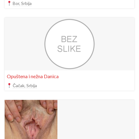
Bor, Srbija
Opuštena i nežna Danica
Čačak, Srbija