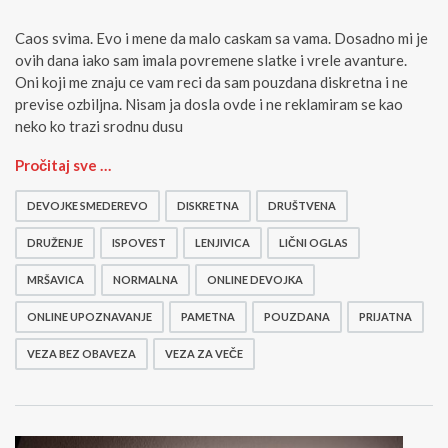
Caos svima. Evo i mene da malo caskam sa vama. Dosadno mi je
ovih dana iako sam imala povremene slatke i vrele avanture.
Oni koji me znaju ce vam reci da sam pouzdana diskretna i ne
previse ozbiljna. Nisam ja dosla ovde i ne reklamiram se kao
neko ko trazi srodnu dusu
D
Pročitaj sve …
i
s
DEVOJKE SMEDEREVO
DISKRETNA
DRUŠTVENA
k
r
DRUŽENJE
ISPOVEST
LENJIVICA
LIČNI OGLAS
e
MRŠAVICA
NORMALNA
ONLINE DEVOJKA
t
n
ONLINE UPOZNAVANJE
PAMETNA
POUZDANA
PRIJATNA
a
z
VEZA BEZ OBAVEZA
VEZA ZA VEČE
a
b
a
v
a