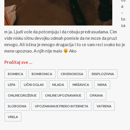
a
–
to
sa
m ja. Ljudi vole da potcenjuju i da robuju predrasudama. Cim
vide nisku sitnu devojku odmah pomisle da ne moze da pruzi
mnogo. Ali istina je mnogo drugacija i to ce vam reci svako ko je
mene upoznao. A njih nije malo
Ako
C
Pročitaj sve …
r
v
BOMBICA
BOMBONICA
CRVENOKOSA
EKSPLOZIVNA
e
n
LEPA
LIČNI OGLAS
MLADA
MRŠAVICA
NISKA
o
ONLINE DRUŽENJE
ONLINE UPOZNAVANJE
OPASNA
k
o
SLOBODNA
UPOZNAVANJE PREKO INTERNETA
VATRENA
s
a
VRELA
z
a