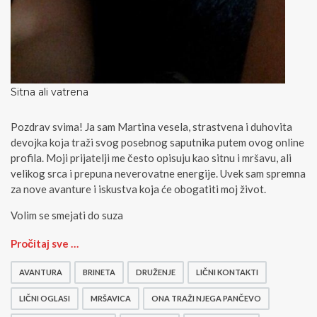
Sitna ali vatrena
Pozdrav svima! Ja sam Martina vesela, strastvena i duhovita
devojka koja traži svog posebnog saputnika putem ovog online
profila. Moji prijatelji me često opisuju kao sitnu i mršavu, ali
velikog srca i prepuna neverovatne energije. Uvek sam spremna
za nove avanture i iskustva koja će obogatiti moj život.
Volim se smejati do suza
S
Pročitaj sve …
i
t
AVANTURA
BRINETA
DRUŽENJE
LIČNI KONTAKTI
n
a
LIČNI OGLASI
MRŠAVICA
ONA TRAŽI NJEGA PANČEVO
a