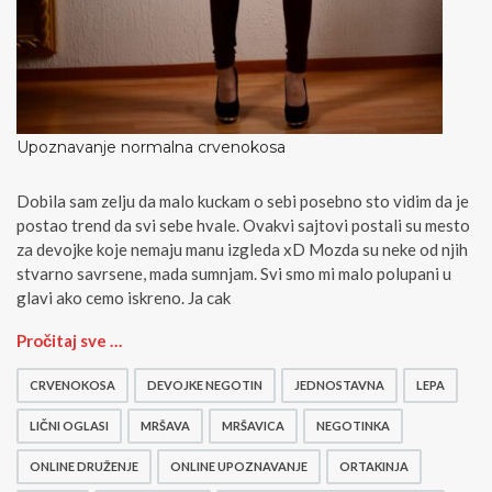
Upoznavanje normalna crvenokosa
Dobila sam zelju da malo kuckam o sebi posebno sto vidim da je
postao trend da svi sebe hvale. Ovakvi sajtovi postali su mesto
za devojke koje nemaju manu izgleda xD Mozda su neke od njih
stvarno savrsene, mada sumnjam. Svi smo mi malo polupani u
glavi ako cemo iskreno. Ja cak
U
Pročitaj sve …
p
o
CRVENOKOSA
DEVOJKE NEGOTIN
JEDNOSTAVNA
LEPA
z
n
LIČNI OGLASI
MRŠAVA
MRŠAVICA
NEGOTINKA
a
ONLINE DRUŽENJE
ONLINE UPOZNAVANJE
ORTAKINJA
v