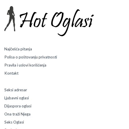
r
m
a
l
n
a
c
r
v
Najčešća pitanja
e
Polisa o poštovanju privatnosti
n
Pravila i uslovi korišćenja
o
k
Kontakt
o
s
a
Seksi adresar
Ljubavni oglasi
Dijaspora oglasi
Ona traži Njega
Seks Oglasi