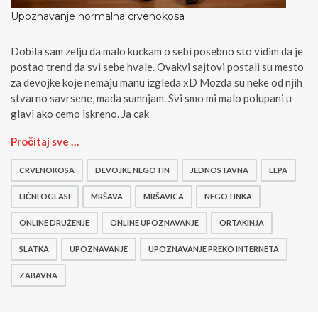
Upoznavanje normalna crvenokosa
Dobila sam zelju da malo kuckam o sebi posebno sto vidim da je
postao trend da svi sebe hvale. Ovakvi sajtovi postali su mesto
za devojke koje nemaju manu izgleda xD Mozda su neke od njih
stvarno savrsene, mada sumnjam. Svi smo mi malo polupani u
glavi ako cemo iskreno. Ja cak
U
Pročitaj sve …
p
o
CRVENOKOSA
DEVOJKE NEGOTIN
JEDNOSTAVNA
LEPA
z
n
LIČNI OGLASI
MRŠAVA
MRŠAVICA
NEGOTINKA
a
ONLINE DRUŽENJE
ONLINE UPOZNAVANJE
ORTAKINJA
v
a
SLATKA
UPOZNAVANJE
UPOZNAVANJE PREKO INTERNETA
n
j
ZABAVNA
e
n
o