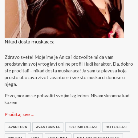
Nikad dosta muskaraca
Zdravo svete! Moje ime je Anica i dozvolite mi da vam
predstavim svoj vrtoglavi online profil i ludi karakter. Da, dobro
ste procitali – nikad dosta muskaraca! Ja sam ta plavusa koja
prosto obozava zivot, avanture i sve sto muskarci donose u
njega.
Prvo, moram se pohvaliti svojim izgledom. Nisam skromna kad
kazem
N
Pročitaj sve …
i
k
AVANTURA
AVANTURISTA
EROTSKI OGLASI
HOTOGLASI
a