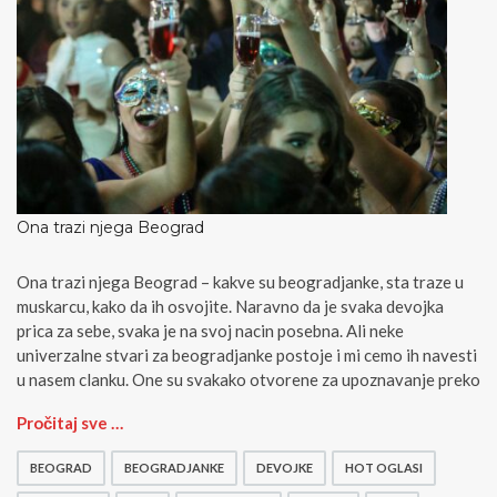
t
u
r
u
Ona trazi njega Beograd
Ona trazi njega Beograd – kakve su beogradjanke, sta traze u
muskarcu, kako da ih osvojite. Naravno da je svaka devojka
prica za sebe, svaka je na svoj nacin posebna. Ali neke
univerzalne stvari za beogradjanke postoje i mi cemo ih navesti
u nasem clanku. One su svakako otvorene za upoznavanje preko
O
Pročitaj sve …
n
a
BEOGRAD
BEOGRADJANKE
DEVOJKE
HOT OGLASI
t