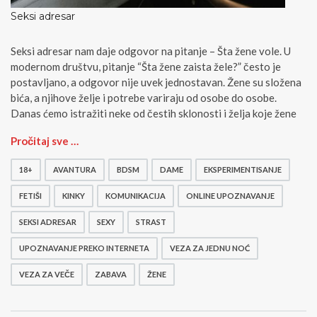
Seksi adresar
Seksi adresar nam daje odgovor na pitanje – Šta žene vole. U
modernom društvu, pitanje “Šta žene zaista žele?” često je
postavljano, a odgovor nije uvek jednostavan. Žene su složena
bića, a njihove želje i potrebe variraju od osobe do osobe.
Danas ćemo istražiti neke od čestih sklonosti i želja koje žene
S
Pročitaj sve …
e
k
18+
AVANTURA
BDSM
DAME
EKSPERIMENTISANJE
s
i
FETIŠI
KINKY
KOMUNIKACIJA
ONLINE UPOZNAVANJE
a
SEKSI ADRESAR
SEXY
STRAST
d
r
UPOZNAVANJE PREKO INTERNETA
VEZA ZA JEDNU NOĆ
e
s
VEZA ZA VEČE
ZABAVA
ŽENE
a
r