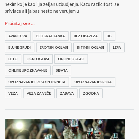
nekim ko je kao i ja zeljan uzbudjenja. Kazu razlicitosti se
privlace ali ja bas nesto ne verujem u
D
Pročitaj sve …
e
v
AVANTURA
BEOGRADJANKA
BEZ OBAVEZA
BG
o
j
BUJNE GRUDI
EROTSKI OGLASI
INTIMNI OGLASI
LEPA
k
LETO
LIČNI OGLASI
ONLINE OGLASI
a
z
ONLINE UPOZNAVANJE
SISATA
a
L
UPOZNAVANJE PREKO INTERNETA
UPOZNAVANJE SRBIJA
e
t
VEZA
VEZA ZA VEČE
ZABAVA
ZGODNA
n
j
u
A
v
a
n