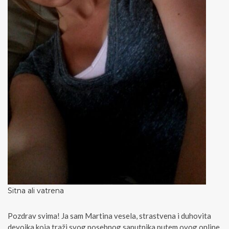
Sitna ali vatrena
Pozdrav svima! Ja sam Martina vesela, strastvena i duhovita
devojka koja traži svog posebnog saputnika putem ovog online