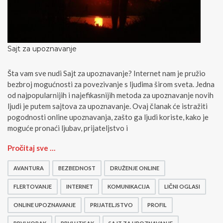
Sajt za upoznavanje
Šta vam sve nudi Sajt za upoznavanje? Internet nam je pružio
bezbroj mogućnosti za povezivanje s ljudima širom sveta. Jedna
od najpopularnijih i najefikasnijih metoda za upoznavanje novih
ljudi je putem sajtova za upoznavanje. Ovaj članak će istražiti
pogodnosti online upoznavanja, zašto ga ljudi koriste, kako je
moguće pronaći ljubav, prijateljstvo i
S
Pročitaj sve …
a
j
AVANTURA
BEZBEDNOST
DRUŽENJE ONLINE
t
z
FLERTOVANJE
INTERNET
KOMUNIKACIJA
LIČNI OGLASI
a
ONLINE UPOZNAVANJE
PRIJATELJSTVO
PROFIL
u
p