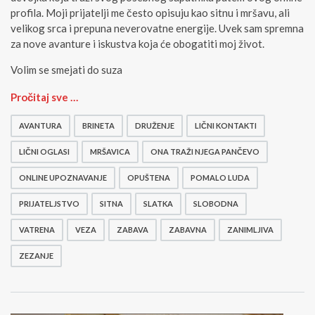
profila. Moji prijatelji me često opisuju kao sitnu i mršavu, ali
velikog srca i prepuna neverovatne energije. Uvek sam spremna
za nove avanture i iskustva koja će obogatiti moj život.
Volim se smejati do suza
S
Pročitaj sve …
i
t
AVANTURA
BRINETA
DRUŽENJE
LIČNI KONTAKTI
n
a
LIČNI OGLASI
MRŠAVICA
ONA TRAŽI NJEGA PANČEVO
a
ONLINE UPOZNAVANJE
OPUŠTENA
POMALO LUDA
l
i
PRIJATELJSTVO
SITNA
SLATKA
SLOBODNA
v
a
VATRENA
VEZA
ZABAVA
ZABAVNA
ZANIMLJIVA
t
r
ZEZANJE
e
n
a