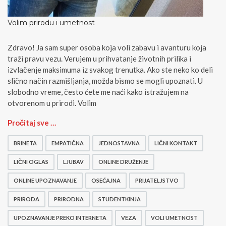
Volim prirodu i umetnost
Zdravo! Ja sam super osoba koja voli zabavu i avanturu koja
traži pravu vezu. Verujem u prihvatanje životnih prilika i
izvlačenje maksimuma iz svakog trenutka. Ako ste neko ko deli
slično način razmišljanja, možda bismo se mogli upoznati. U
slobodno vreme, često ćete me naći kako istražujem na
otvorenom u prirodi. Volim
V
Pročitaj sve …
o
l
BRINETA
EMPATIČNA
JEDNOSTAVNA
LIČNI KONTAKT
i
m
LIČNI OGLAS
LJUBAV
ONLINE DRUŽENJE
p
ONLINE UPOZNAVANJE
OSEĆAJNA
PRIJATELJSTVO
r
i
PRIRODA
PRIRODNA
STUDENTKINJA
r
o
UPOZNAVANJE PREKO INTERNETA
VEZA
VOLI UMETNOST
d