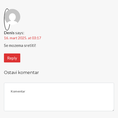
Denis
says:
16. mart 2025. at 03:17
Se mozema sretiti!
Reply
Ostavi komentar
<
b
>
C
o
m