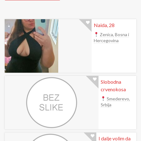
Naida, 28
Zenica, Bosna i
Hercegovina
Slobodna
crvenokosa
Smederevo,
Srbija
I dalje volim da