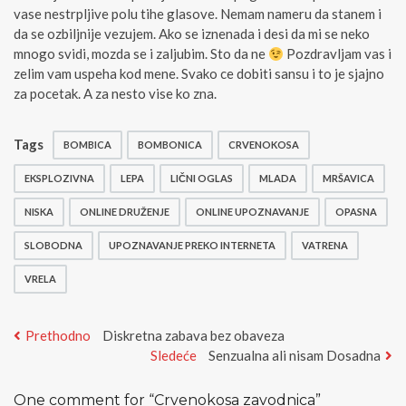
vase nestrpljive polu tihe glasove. Nemam nameru da stanem i
da se ozbiljnije vezujem. Ako se iznenada i desi da mi se neko
mnogo svidi, mozda se i zaljubim. Sto da ne
Pozdravljam vas i
zelim vam uspeha kod mene. Svako ce dobiti sansu i to je sjajno
za pocetak. A za nesto vise ko zna.
Tags
BOMBICA
BOMBONICA
CRVENOKOSA
EKSPLOZIVNA
LEPA
LIČNI OGLAS
MLADA
MRŠAVICA
NISKA
ONLINE DRUŽENJE
ONLINE UPOZNAVANJE
OPASNA
SLOBODNA
UPOZNAVANJE PREKO INTERNETA
VATRENA
VRELA
Kretanje
Previous
Prethodno
Diskretna zabava bez obaveza
post:
Next
Sledeće
Senzualna ali nisam Dosadna
članka
post:
One comment for “
Crvenokosa zavodnica
”