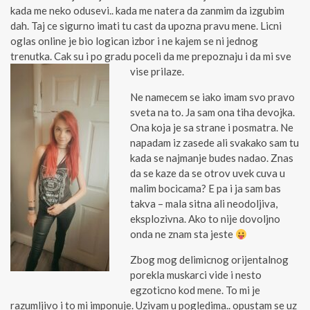
kada me neko odusevi.. kada me natera da zanmim da izgubim
dah. Taj ce sigurno imati tu cast da upozna pravu mene. Licni
oglas online je bio logican izbor i ne kajem se ni jednog
trenutka. Cak su i po gradu poceli da me prepoznaju i da mi sve
vise prilaze.
Ne namecem se iako imam svo pravo
sveta na to. Ja sam ona tiha devojka.
Ona koja je sa strane i posmatra. Ne
napadam iz zasede ali svakako sam tu
kada se najmanje budes nadao. Znas
da se kaze da se otrov uvek cuva u
malim bocicama? E pa i ja sam bas
takva – mala sitna ali neodoljiva,
eksplozivna. Ako to nije dovoljno
onda ne znam sta jeste
Zbog mog delimicnog orijentalnog
porekla muskarci vide i nesto
egzoticno kod mene. To mi je
razumljivo i to mi imponuje. Uzivam u pogledima.. opustam se uz