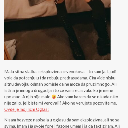
Mala sitna slatka i eksplozivna crvenokosa – to sam ja. Ljudi
vole da potcenjuju i da robuju predrasudama. Cim vide nisku
sitnu devojku odmah pomisle da ne moze da pruzi mnogo. Ali
istina je mnogo drugacija i to ce vam reci svako ko je mene
upoznao. A njih nije malo
Ako vam kazem da se nikada niko
nije zalio, jel biste mi verovali? Ako ne verujete pozovite me.
Ovde je moj licni Oglas!
Nisam bezveze napisala u oglasu da sam eksplozivna, ali ne sa
svima. Imam i ja svoje fore i fazone umem i ja da taktiziram. Ali