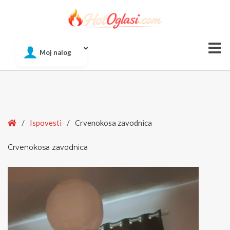
Of
Moj nalog
Si
Home
/
Ispovesti
/
Crvenokosa zavodnica
Crvenokosa zavodnica