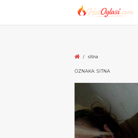
Home
/
sitna
OZNAKA:
SITNA