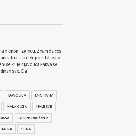
ma njenom izgledu. Znam da ces
sam sitna i da delujem slabasno.
ni se krije djavolica kakva se
 odmah sve. Da
ĐAVOLICA
EMOTIVNA
MALA GUZA
MALE SISE
NISKA
ONLINE DRUŽENJE
ZUALNA
SITNA