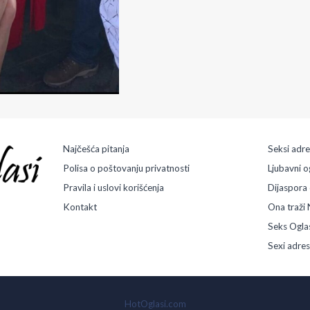
a
l
i
n
i
s
a
m
D
o
s
Najčešća pitanja
Seksi adr
a
d
Polisa o poštovanju privatnosti
Ljubavni o
n
Pravila i uslovi korišćenja
Dijaspora 
a
Kontakt
Ona traži 
Seks Ogla
Sexi adre
HotOglasi.com