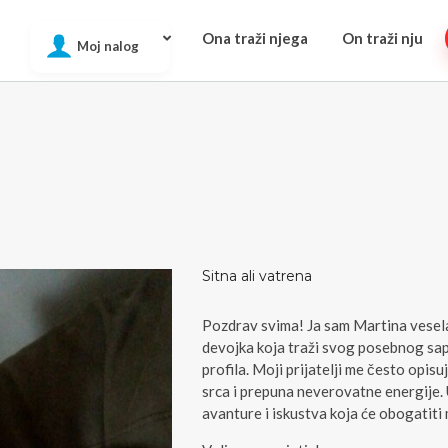
Ona traži njega
On traži nju
Moj nalog
Sitna ali vatrena
Pozdrav svima! Ja sam Martina vesela
devojka koja traži svog posebnog sa
profila. Moji prijatelji me često opisu
srca i prepuna neverovatne energije
avanture i iskustva koja će obogatiti 