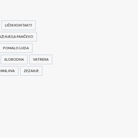
LIČNI KONTAKTI
AŽI NJEGA PANČEVO
POMALO LUDA
SLOBODNA
VATRENA
NIMLJIVA
ZEZANJE