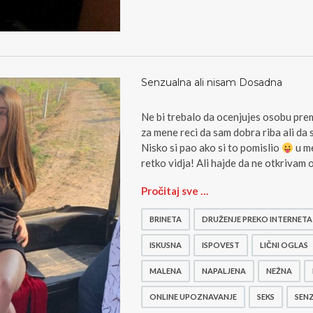
Senzualna ali nisam Dosadna
Ne bi trebalo da ocenjujes osobu pre
za mene reci da sam dobra riba ali da 
Nisko si pao ako si to pomislio
u me
retko vidja! Ali hajde da ne otkrivam
S
Pročitaj sve …
e
n
BRINETA
DRUŽENJE PREKO INTERNETA
z
u
ISKUSNA
ISPOVEST
LIČNI OGLAS
a
MALENA
NAPALJENA
NEŽNA
l
n
ONLINE UPOZNAVANJE
SEKS
SEN
a