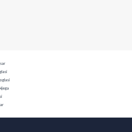
esar
glasi
oglasi
Njega
si
sar