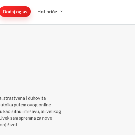
Dodaj oglas
Hot pričе
, strastvena i duhovita
putnika putem ovog online
ju kao sitnu i mršavu, ali velikog
. Uvek sam spremna za nove
moj život.