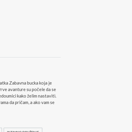
latka Zabavna bucka koja je
Prve avanture su počele da se
doumici kako želim nastaviti.
vama da pričam, a ako vam se