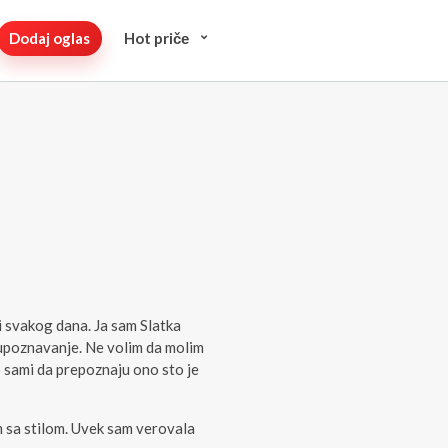
Dodaj oglas
Hot pričе
i svakog dana. Ja sam Slatka
 upoznavanje. Ne volim da molim
 sami da prepoznaju ono sto je
im sa stilom. Uvek sam verovala