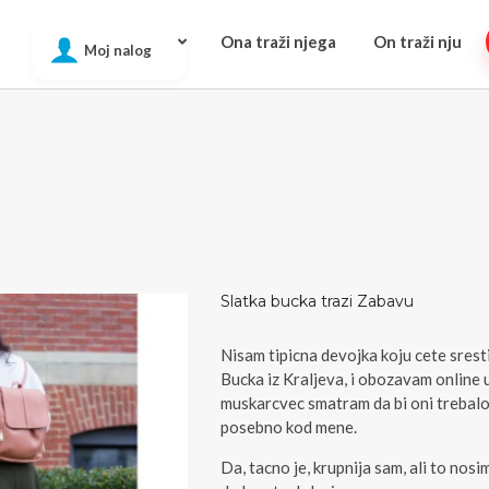
Ona traži njega
On traži nju
Moj nalog
Slatka bucka trazi Zabavu
Nisam tipicna devojka koju cete srest
Bucka iz Kraljeva, i obozavam online
muskarcvec smatram da bi oni trebalo
posebno kod mene.
Da, tacno je, krupnija sam, ali to nos