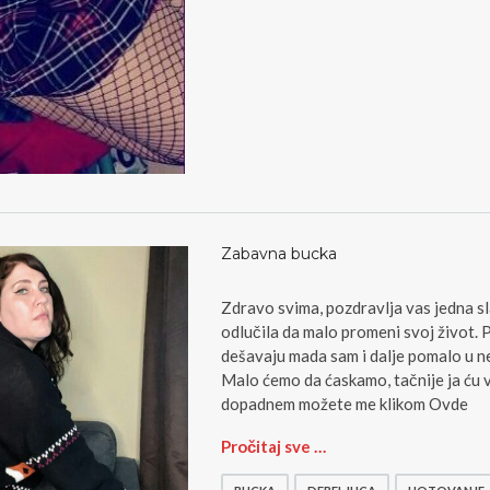
Zabavna bucka
Zdravo svima, pozdravlja vas jedna s
odlučila da malo promeni svoj život. 
dešavaju mada sam i dalje pomalo u ne
Malo ćemo da ćaskamo, tačnije ja ću 
dopadnem možete me klikom Ovde
Z
Pročitaj sve …
a
b