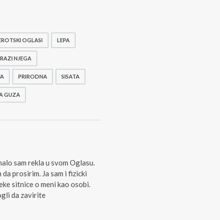
EROTSKI OGLASI
LEPA
RAZI NJEGA
VA
PRIRODNA
SISATA
KA GUZA
malo sam rekla u svom Oglasu.
a prosirim. Ja sam i fizicki
neke sitnice o meni kao osobi.
gli da zavirite