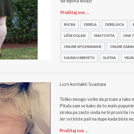
da lepota dolazi
S
Pročitaj sve …
l
a
BUCKA
DEBELA
DEBELJUCA
t
k
LIČNI OGLASI
MASTOVITA
ONA T
a
ONLINE UPOZNAVANJE
ONLINE ZABA
b
u
SJAJNA U KREVETU
SLATKA
VELI
c
k
a
t
r
Licni kontakti Svastara
a
z
Toliko mnogo volim da pricam a tako 
i
Pitala sam se kako da to malo popunim d
Z
siroka pa zasto onda ne bi prosirila i 
a
Jer svi biste pali na dupe kada biste mo
b
a
L
Pročitaj sve …
v