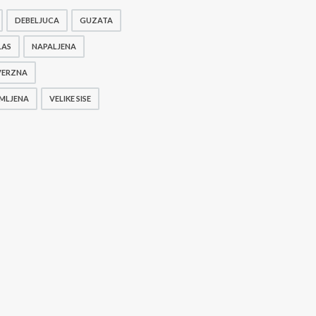
DEBELJUCA
GUZATA
LAS
NAPALJENA
VERZNA
MLJENA
VELIKE SISE