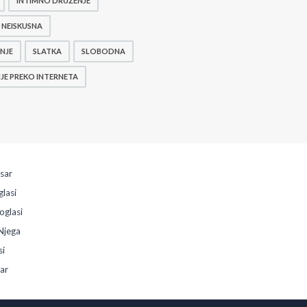
INTIMNO DRUŽENJE
NEISKUSNA
NJE
SLATKA
SLOBODNA
E PREKO INTERNETA
esar
glasi
oglasi
Njega
si
sar