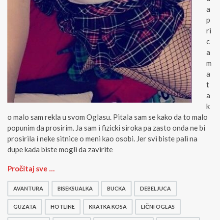
a
p
ri
c
a
m
a
t
a
k
o malo sam rekla u svom Oglasu. Pitala sam se kako da to malo
popunim da prosirim. Ja sam i fizicki siroka pa zasto onda ne bi
prosirila i neke sitnice o meni kao osobi. Jer svi biste pali na
dupe kada biste mogli da zavirite
L
Pročitaj sve …
i
c
AVANTURA
BISEKSUALKA
BUCKA
DEBELJUCA
n
i
GUZATA
HOTLINE
KRATKA KOSA
LIČNI OGLAS
k