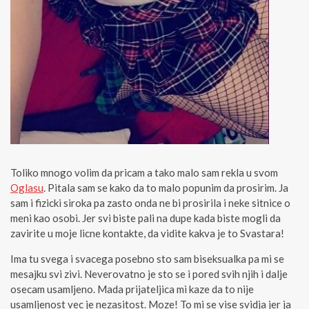
Toliko mnogo volim da pricam a tako malo sam rekla u svom
Oglasu
. Pitala sam se kako da to malo popunim da prosirim. Ja
sam i fizicki siroka pa zasto onda ne bi prosirila i neke sitnice o
meni kao osobi. Jer svi biste pali na dupe kada biste mogli da
zavirite u moje licne kontakte, da vidite kakva je to Svastara!
Ima tu svega i svacega posebno sto sam biseksualka pa mi se
mesajku svi zivi. Neverovatno je sto se i pored svih njih i dalje
osecam usamljeno. Mada prijateljica mi kaze da to nije
usamljenost vec je nezasitost. Moze! To mi se vise svidja jer ja