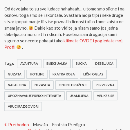
Od devojaka to su sve ludace hahahaah… u tome smo slicne i na
osnovu toga smo se i skontale. Svastara moja trpi i neke druge
stvari poput manje ili vise poznatih licnosti ali o tome zaista ne
smem javno.
Dakle kao sto vidite ja nisam samo jos jedna
debeljuca u moru istih i slicnih. Posebna sam drugacija sam i
sigurno se necete pokajati ako
kliknete OVDE i pogledate moj
Profil
.
Tags
AVANTURA
BISEKSUALKA
BUCKA
DEBELJUCA
GUZATA
HOTLINE
KRATKA KOSA
LIČNI OGLAS
NAPALJENA
NEZASITA
ONLINE DRUŽENJE
PERVERZNA
UPOZNAVANJE PREKO INTERNETA
USAMLJENA
VELIKE SISE
VRUCI RAZGOVORI
Kretanje
Previous
Prethodno
Masaža – Erotska Predigra