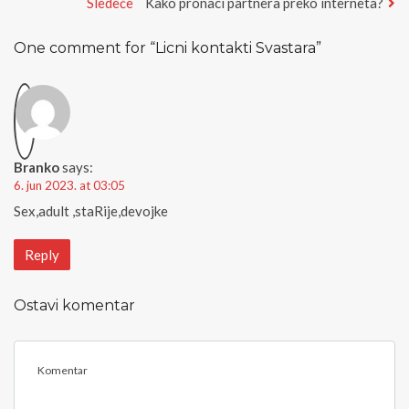
post:
Next
Sledeće
Kako pronaci partnera preko interneta?
članka
post:
One comment for “
Licni kontakti Svastara
”
Branko
says:
6. jun 2023. at 03:05
Sex,adult ,staRije,devojke
Reply
Ostavi komentar
<
b
>