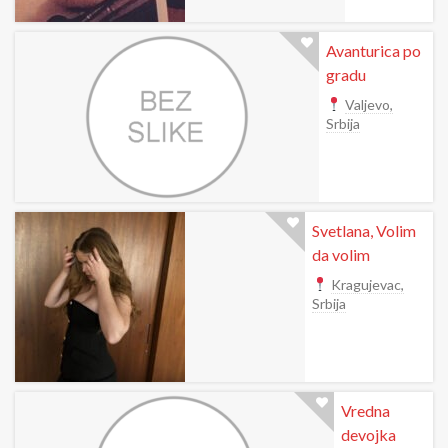
Avanturica po
gradu
Valjevo,
Srbija
Svetlana, Volim
da volim
Kragujevac,
Srbija
Vredna
devojka