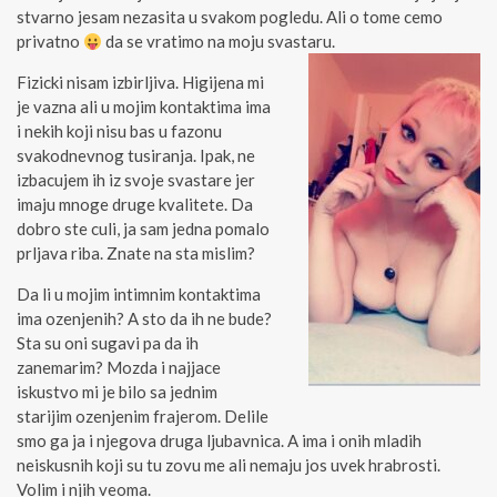
stvarno jesam nezasita u svakom pogledu. Ali o tome cemo
privatno
da se vratimo na moju svastaru.
Fizicki nisam izbirljiva. Higijena mi
je vazna ali u mojim kontaktima ima
i nekih koji nisu bas u fazonu
svakodnevnog tusiranja. Ipak, ne
izbacujem ih iz svoje svastare jer
imaju mnoge druge kvalitete. Da
dobro ste culi, ja sam jedna pomalo
prljava riba. Znate na sta mislim?
Da li u mojim intimnim kontaktima
ima ozenjenih? A sto da ih ne bude?
Sta su oni sugavi pa da ih
zanemarim? Mozda i najjace
iskustvo mi je bilo sa jednim
starijim ozenjenim frajerom. Delile
smo ga ja i njegova druga ljubavnica. A ima i onih mladih
neiskusnih koji su tu zovu me ali nemaju jos uvek hrabrosti.
Volim i njih veoma.