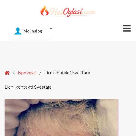
Of
Moj nalog
Si
Home
/
Ispovesti
/
Licni kontakti Svastara
Licni kontakti Svastara