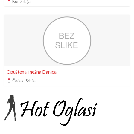
Bor, Srbija
Opuštena i nežna Danica
Čačak, Srbija