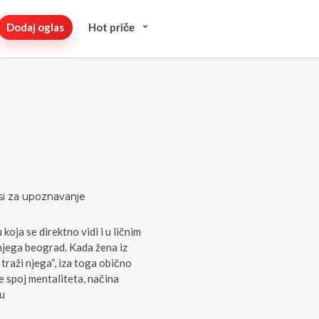
Dodaj oglas
Hot pričе
asi za upoznavanje
koja se direktno vidi i u ličnim
njega beograd. Kada žena iz
raži njega“, iza toga obično
e spoj mentaliteta, načina
 u