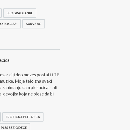
BEOGRADJANKE
OTOGLASI
KURVE BG
acica
sar ciji deo mozes postati i TI!
 muzike. Moje telo zna svaki
o zanimanju sam plesacica – ali
, devojka koja ne plese da bi
EROTICNA PLESASICA
PLES BEZ ODECE