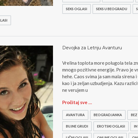
m
č
SEKS OGLASI
SEKS U BEOGRADU
o
n
j
i
LASI
e
o
r
g
o
l
t
a
s
s
Devojka za Letnju Avanturu
k
i
i
z
Vrelina toplota more polugola tela znoj
a
a
mnogo pozitivne energije. Pravo je v
d
u
hehe. Caos svima ja sam mala sirena i 
r
p
kao i ja zeljan uzbudjenja. Kazu razlici
e
o
ne verujem u
s
z
a
n
D
Pročitaj sve …
r
a
e
–
v
v
B
AVANTURA
BEOGRADJANKA
BEZ
a
o
g
n
j
BUJNE GRUDI
EROTSKI OGLASI
IN
p
j
k
l
e
LIČNI OGLASI
ONLINE OGLASI
ON