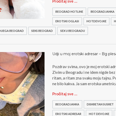
O
Pročitaj sve …
n
a
BEOGRAD HOTLINE
BEOGRADJANKA
t
r
EROTSKI OGLASI
HOTDEVOJKE
H
a
 NJEGA BEOGRAD
SEKS BEOGRAD
SEX U BEOGRADU
ž
i
n
j
e
Udji u moj erotski adresar – Bg ples
g
a
Pozdrav svima, ovo je moj erotski adre
B
Zivim u Beogradu i ne idem nigde bez
e
ritam, a ritam zna svaku moju tajnu. P
o
g
ne bilo kakva. Ja sam erotska umetnica
r
U
Pročitaj sve …
a
d
d
j
–
BEOGRADJANKA
DISKRETAN SUSRET
i
l
u
EROTSKI ADRESAR
HOT DEVOJKE
i