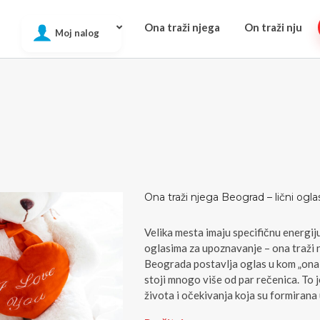
Ona traži njega
On traži nju
Moj nalog
Ona traži njega Beograd – lični ogl
Velika mesta imaju specifičnu energiju 
oglasima za upoznavanje – ona traži 
Beograda postavlja oglas u kom „ona t
stoji mnogo više od par rečenica. To j
života i očekivanja koja su formirana