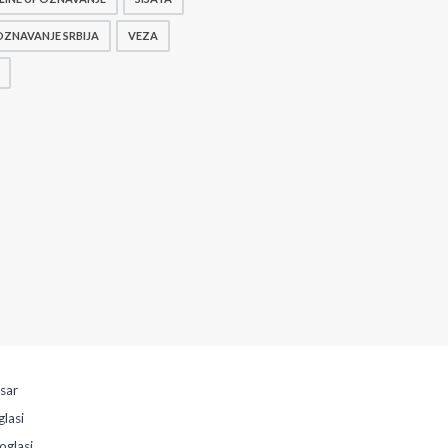
ZNAVANJE SRBIJA
VEZA
esar
glasi
oglasi