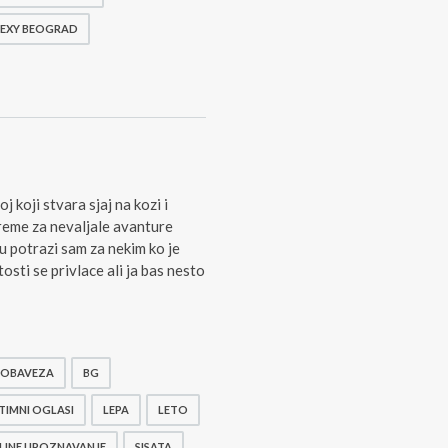
SEXY BEOGRAD
 koji stvara sjaj na kozi i
reme za nevaljale avanture
u potrazi sam za nekim ko je
tosti se privlace ali ja bas nesto
 OBAVEZA
BG
TIMNI OGLASI
LEPA
LETO
LINE UPOZNAVANJE
SISATA