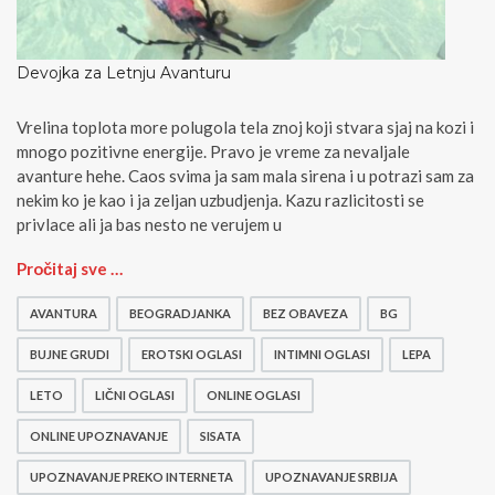
Devojka za Letnju Avanturu
Vrelina toplota more polugola tela znoj koji stvara sjaj na kozi i
mnogo pozitivne energije. Pravo je vreme za nevaljale
avanture hehe. Caos svima ja sam mala sirena i u potrazi sam za
nekim ko je kao i ja zeljan uzbudjenja. Kazu razlicitosti se
privlace ali ja bas nesto ne verujem u
D
Pročitaj sve …
e
v
AVANTURA
BEOGRADJANKA
BEZ OBAVEZA
BG
o
j
BUJNE GRUDI
EROTSKI OGLASI
INTIMNI OGLASI
LEPA
k
LETO
LIČNI OGLASI
ONLINE OGLASI
a
z
ONLINE UPOZNAVANJE
SISATA
a
L
UPOZNAVANJE PREKO INTERNETA
UPOZNAVANJE SRBIJA
e