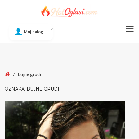
Of
Moj nalog
Si
Home
/
bujne grudi
OZNAKA:
BUJNE GRUDI