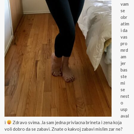
vam
se
obr
atim
i da
vas
pro
mrd
am
jer
bas
ste
mi
se
nest
o
usp
aval
i
Zdravo svima. Ja sam jedna privlacna brineta i zena koja
voli dobro da se zabavi. Znate o kakvoj zabavi mislim zar ne?