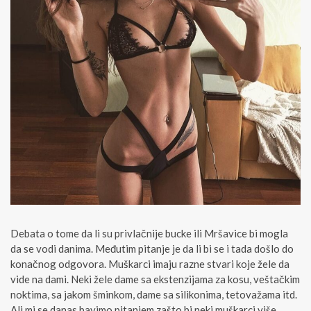
Debata o tome da li su privlačnije bucke ili Mršavice bi mogla
da se vodi danima. Međutim pitanje je da li bi se i tada došlo do
konačnog odgovora. Muškarci imaju razne stvari koje žele da
vide na dami. Neki žele dame sa ekstenzijama za kosu, veštačkim
noktima, sa jakom šminkom, dame sa silikonima, tetovažama itd.
Ali mi se danas bavimo pitanjem zašto bi neki muškarci više