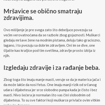
Mršavice se obično smatraju
zdravijima.
Ovo mišljenje je pre svega zato što debeljuce povezuju sa
većim verovatnoćama da se razbole zbog gojaznosti. Muškarci
gledaju mršave žene na modnim pistama, deluju tako graciozno,
lagano, i to pvezuju sa dobrim zdravljem. Oni im se dive, one
šljašte kao kraljice pod tim svetlima, zdravlje prosto izbija iz
njih.
Izgledaju zdravije i za rađanje beba.
Zbog toga što imaju manje masti, veruje se da je materica jača i
da može lakše da nosi fetus. One imaju manji rizik od srčanog
udara i dijabetesa jer srce slobodno pumpa kada je čisto i bez
masti. Nivo šećera je normalan što vas čini slobodnim od
dijabetesa. To su sve faktori koji muškarce privlače ovim vitkim