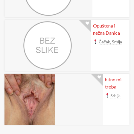
Opuštena i
nežna Danica
Čačak, Srbija
hitno mi
treba
Srbija