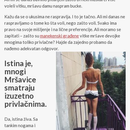
voleli vitku, mršavu damu naspram bucke.
Kažu da se o ukusima ne raspravlja. I to je tačno. Ali mi danas ne
raspravljamo o tome ko šta voli, nego zašto voli. Svako ima
pravo na svoje mišljenje i na lične preferencije. Ali moramo se
zapitati – zašto su
manekenski građene
vitke mršave devojke
mnogima toliko privlačne? Hajde da zajedno probamo da
nađemo adekvatan odgovor.
Istina je,
mnogi
Mršavice
smatraju
izuzetno
privlačnima.
Da, istina živa. Sa
tankim nogama i