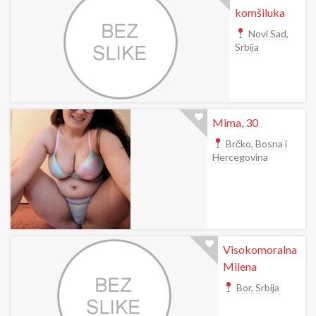
komšiluka
Novi Sad,
Srbija
Mima, 30
Brčko, Bosna i
Hercegovina
Visokomoralna
Milena
Bor, Srbija