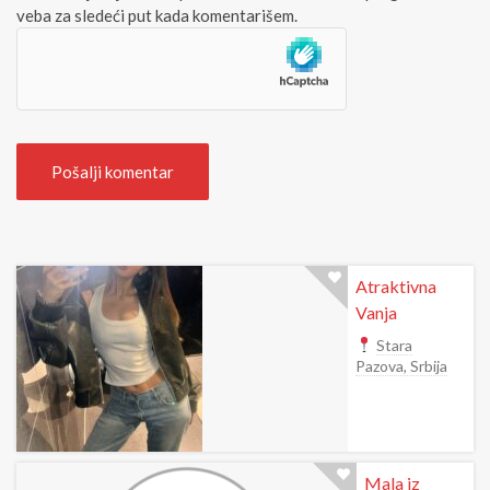
veba za sledeći put kada komentarišem.
t
e
Atraktivna
Vanja
Stara
Pazova, Srbija
Mala iz