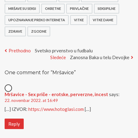
MRŠAVE SU SEKSI
OKRETNE
PRIVLAČNE
SEKSIPILNE
UPOZNAVANJE PREKO INTERNETA
VITKE
VITKE DAME
ZDRAVE
ZGODNE
Kretanje
Previous
Prethodno
Svetsko prvenstvo u fudbalu
post:
Next
Sledeće
Zanosna Baka u telu Devojke
članka
post:
One comment for “
Mršavice
”
Mršavice - Sex priče - erotske, perverzne, incest
says:
22. novembar 2022. at 16:49
[…] IZVOR:
https://www.hotoglasi.com
[…]
Reply