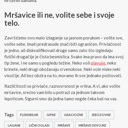
mršavim damama.
Mršavice ili ne, volite sebe i svoje
telo.
Završićemo ovo malo izlaganje sa jasnom porukom – volite sve,
volite sebe. Imati predrasude znači biti ograničen. Privlačnost
je jedno, ali diskvalifikovati druge samo zato što izgledaju
fizički drugačije je čista besmislica. Svako ima pravo da ima svoj
tip žene, i ne samo u pogledu težine. Neko voli
plavuše
, neko
brinete, neki drugi obožavaju crvenokose. Neki vole niske neki
visočije. Ali bez obzira na to, moramo ih sve jednako poštovati.
Različitosti se privlače, raznovrsnost je vrlina. A vi, ako volite
mršavice, srećno vam bilo u potrazi za jednom takvom
lepoticom. Sigurni smo da jedna tamo negde čeka baš na vas.
Tags
FLEKSIBILNE
GIPKE
GRACIOZNE
JEBOZOVNE
LAGANE
LIČNI OGLASI
MRŠAVE
MRŠAVE DEVOJKE