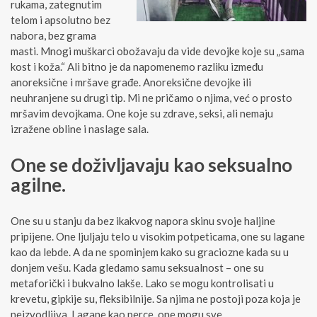
rukama, zategnutim
telom i apsolutno bez
nabora, bez grama
masti. Mnogi muškarci obožavaju da vide devojke koje su „sama
kost i koža.“ Ali bitno je da napomenemo razliku između
anoreksične i mršave građe. Anoreksične devojke ili
neuhranjene su drugi tip. Mi ne pričamo o njima, već o prosto
mršavim devojkama. One koje su zdrave, seksi, ali nemaju
izražene obline i naslage sala.
One se doživljavaju kao seksualno
agilne.
One su u stanju da bez ikakvog napora skinu svoje haljine
pripijene. One ljuljaju telo u visokim potpeticama, one su lagane
kao da lebde. A da ne spominjem kako su graciozne kada su u
donjem vešu. Kada gledamo samu seksualnost – one su
metaforički i bukvalno lakše. Lako se mogu kontrolisati u
krevetu, gipkije su, fleksibilnije. Sa njima ne postoji poza koja je
neizvodljiva. Lagane kao perce, one mogu sve.