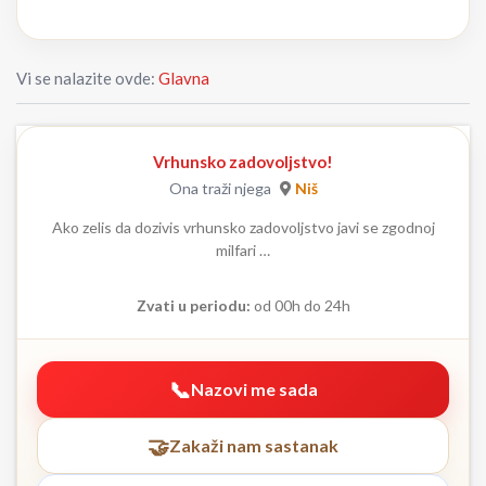
Vi se nalazite ovde:
Glavna
Vrhunsko zadovoljstvo!
Ona traži njega
Niš
Ako zelis da dozivis vrhunsko zadovoljstvo javi se zgodnoj
milfari …
Zvati u periodu:
od 00h do 24h
Nazovi me sada
Zakaži nam sastanak