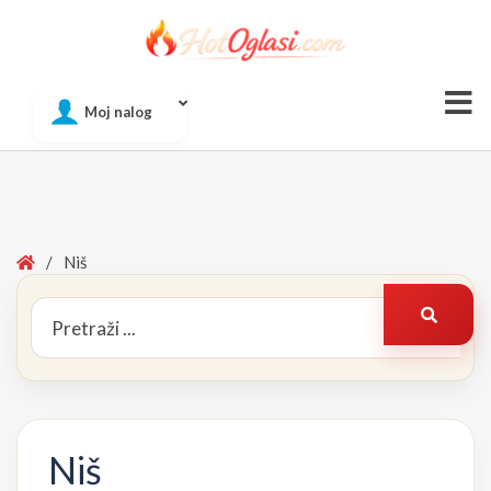
Of
Moj nalog
Si
Home
/
Niš
Search
Pretraž
for:
Niš