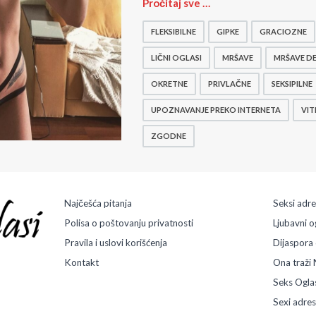
M
Pročitaj sve …
r
š
FLEKSIBILNE
GIPKE
GRACIOZNE
a
v
LIČNI OGLASI
MRŠAVE
MRŠAVE D
i
OKRETNE
PRIVLAČNE
SEKSIPILNE
c
e
UPOZNAVANJE PREKO INTERNETA
VIT
ZGODNE
Najčešća pitanja
Seksi adr
Polisa o poštovanju privatnosti
Ljubavni o
Pravila i uslovi korišćenja
Dijaspora 
Kontakt
Ona traži 
Seks Ogla
Sexi adre