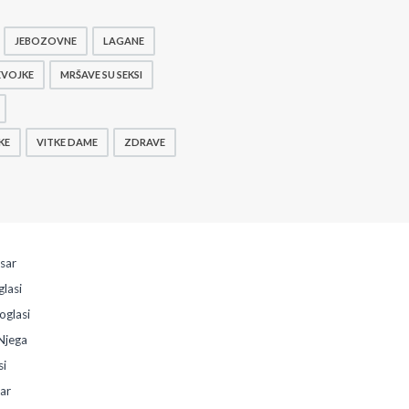
JEBOZOVNE
LAGANE
EVOJKE
MRŠAVE SU SEKSI
KE
VITKE DAME
ZDRAVE
esar
glasi
oglasi
Njega
si
sar