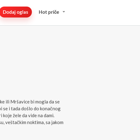
Dodaj oglas
Hot pričе
ke ili Mršavice bi mogla da se
 bi se i tada došlo do konačnog
 koje žele da vide na dami.
su, veštačkim noktima, sa jakom