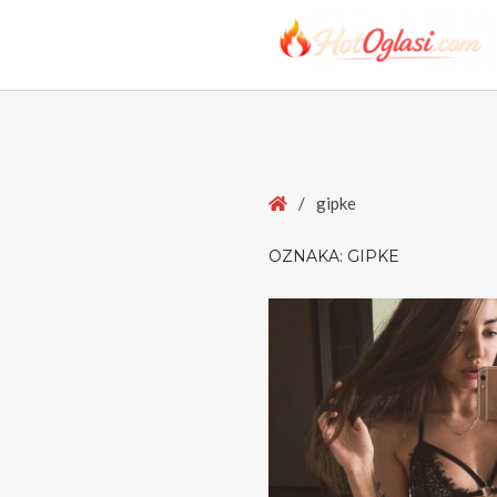
Home
/
gipke
OZNAKA:
GIPKE