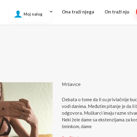
Ona traži njega
On traži nju
Moj nalog
Mršavice
Debata o tome da li su privlačnije buc
vodi danima. Međutim pitanje je da li
odgovora. Muškarci imaju razne stvari
Neki žele dame sa ekstenzijama za ko
šminkom, dame