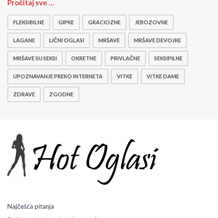
M
Pročitaj sve …
r
š
FLEKSIBILNE
GIPKE
GRACIOZNE
JEBOZOVNE
a
v
LAGANE
LIČNI OGLASI
MRŠAVE
MRŠAVE DEVOJKE
i
MRŠAVE SU SEKSI
OKRETNE
PRIVLAČNE
SEKSIPILNE
c
e
UPOZNAVANJE PREKO INTERNETA
VITKE
VITKE DAME
ZDRAVE
ZGODNE
Najčešća pitanja