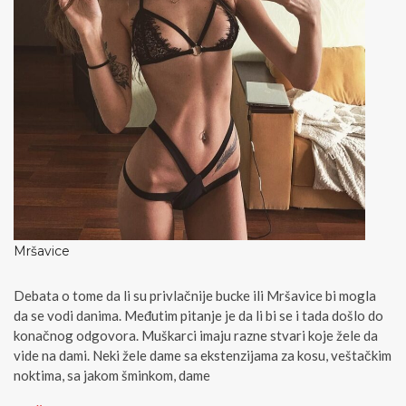
Mršavice
Debata o tome da li su privlačnije bucke ili Mršavice bi mogla
da se vodi danima. Međutim pitanje je da li bi se i tada došlo do
konačnog odgovora. Muškarci imaju razne stvari koje žele da
vide na dami. Neki žele dame sa ekstenzijama za kosu, veštačkim
noktima, sa jakom šminkom, dame