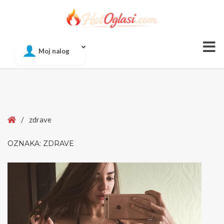
Of
Moj nalog
Si
Home
/
zdrave
OZNAKA:
ZDRAVE