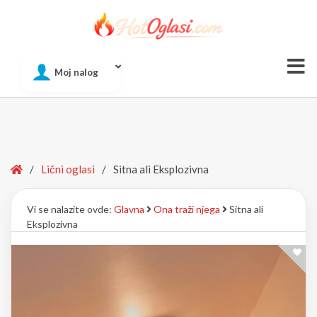
Of
Moj nalog
Si
Home
/
Lični oglasi
/
Sitna ali Eksplozivna
Vi se nalazite ovde:
Glavna
Ona traži njega
Sitna ali
Eksplozivna