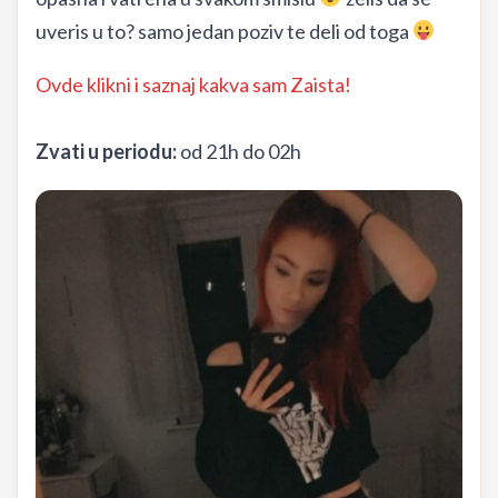
uveris u to? samo jedan poziv te deli od toga
Ovde klikni i saznaj kakva sam Zaista!
Zvati u periodu:
od 21h do 02h