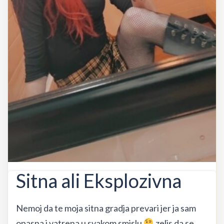
Sitna ali Eksplozivna
Nemoj da te moja sitna gradja prevari jer ja sam
opasna i vatrena u svakom smislu
zelis da se