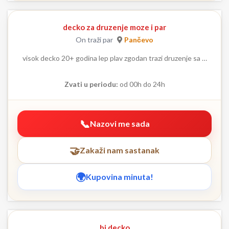
decko za druzenje moze i par
On traži par
Pančevo
visok decko 20+ godina lep plav zgodan trazi druzenje sa …
Zvati u periodu:
od 00h do 24h
Nazovi me sada
Zakaži nam sastanak
Kupovina minuta!
bi decko