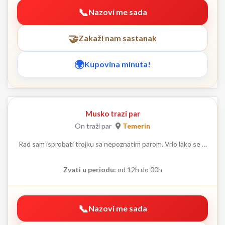
Nazovi me sada
Zakaži nam sastanak
Kupovina minuta!
Musko trazi par
On traži par
Temerin
Rad sam isprobati trojku sa nepoznatim parom. Vrlo lako se …
Zvati u periodu:
od 12h do 00h
Nazovi me sada