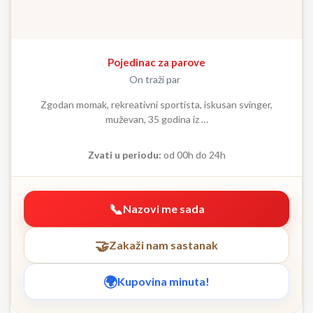
Pojedinac za parove
On traži par
Zgodan momak, rekreativni sportista, iskusan svinger,
muževan, 35 godina iz …
Zvati u periodu:
od 00h do 24h
Nazovi me sada
Zakaži nam sastanak
Kupovina minuta!