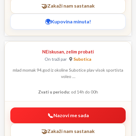
Zakaži nam sastanak
Kupovina minuta!
NEiskusan, zelim probati
On traži par
Subotica
mlad momak 94.god iz okoline Subotice plav visok sportista
voleo …
Zvati u periodu:
od 14h do 00h
Nazovi me sada
Zakaži nam sastanak