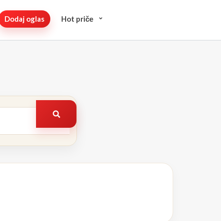
Dodaj oglas
Hot pričе
Pretraži