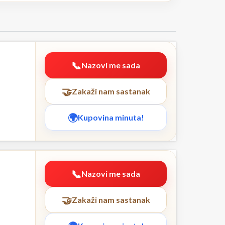
Nazovi me sada
Zakaži nam sastanak
Kupovina minuta!
Nazovi me sada
Zakaži nam sastanak