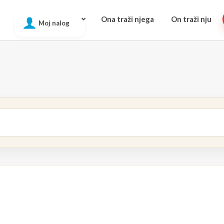
Ona traži njega
On traži nju
Moj nalog