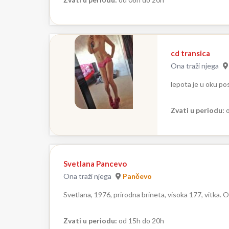
cd transica
Ona traži njega
lepota je u oku po
Zvati u periodu:
o
Svetlana Pancevo
Ona traži njega
Pančevo
Svetlana, 1976, prirodna brineta, visoka 177, vitka.
Zvati u periodu:
od 15h do 20h