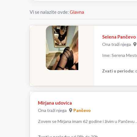
Vi se nalazite ovde:
Glavna
Selena Pančevo
Ona traži njega
Ime: Serena Mesto
Zvati u periodu:
o
Mirjana udovica
Ona traži njega
Pančevo
Zovem se Mirjana imam 62 godine i živim u Pančevu 
Zvati u periodu:
od 08h do 20h