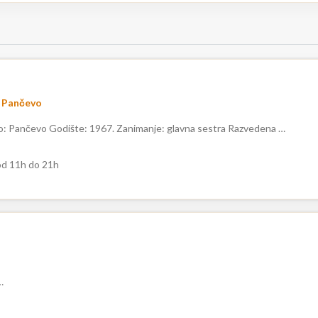
Pančevo
: Pančevo Godište: 1967. Zanimanje: glavna sestra Razvedena …
d 11h do 21h
…