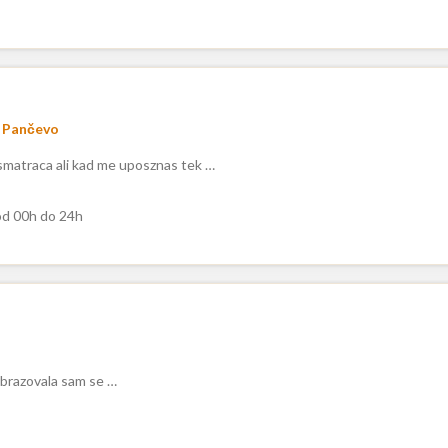
Pančevo
smatraca ali kad me uposznas tek …
d 00h do 24h
 Obrazovala sam se …