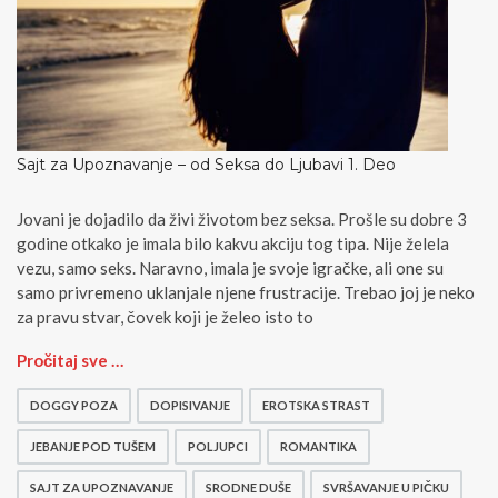
Sajt za Upoznavanje – od Seksa do Ljubavi 1. Deo
Jovani je dojadilo da živi životom bez seksa. Prošle su dobre 3
godine otkako je imala bilo kakvu akciju tog tipa. Nije želela
vezu, samo seks. Naravno, imala je svoje igračke, ali one su
samo privremeno uklanjale njene frustracije. Trebao joj je neko
za pravu stvar, čovek koji je želeo isto to
S
Pročitaj sve …
a
j
DOGGY POZA
DOPISIVANJE
EROTSKA STRAST
t
z
JEBANJE POD TUŠEM
POLJUPCI
ROMANTIKA
a
SAJT ZA UPOZNAVANJE
SRODNE DUŠE
SVRŠAVANJE U PIČKU
U