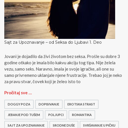
Sajt za Upoznavanje – od Seksa do Ljubavi 1. Deo
Jovani je dojadilo da živi životom bez seksa. Prošle su dobre 3
godine otkako je imala bilo kakvu akciju tog tipa. Nije želela
vezu, samo seks. Naravno, imala je svoje igračke, ali one su
samo privremeno uklanjale njene frustracije. Trebao joj je neko
za pravu stvar, čovek koji je želeo isto to
S
Pročitaj sve …
a
j
DOGGY POZA
DOPISIVANJE
EROTSKA STRAST
t
z
JEBANJE POD TUŠEM
POLJUPCI
ROMANTIKA
a
SAJT ZA UPOZNAVANJE
SRODNE DUŠE
SVRŠAVANJE U PIČKU
U