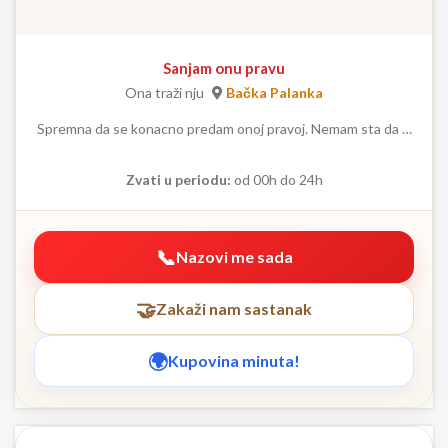
Sanjam onu pravu
Ona traži nju
Bačka Palanka
Spremna da se konacno predam onoj pravoj. Nemam sta da …
Zvati u periodu:
od 00h do 24h
Nazovi me sada
Zakaži nam sastanak
Kupovina minuta!