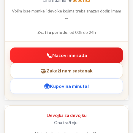
Ona traži nju
Subotica
Volim lose momke i devojke kojima treba snazan dodir. Imam
…
Zvati u periodu:
od 00h do 24h
Nazovi me sada
Zakaži nam sastanak
Kupovina minuta!
Devojka za devojku
Ona traži nju