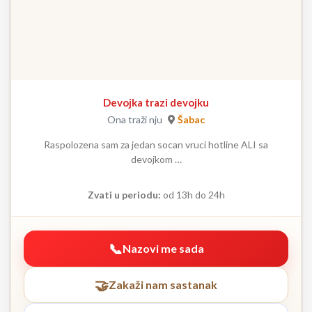
Devojka trazi devojku
Ona traži nju
Šabac
Raspolozena sam za jedan socan vruci hotline ALI sa
devojkom …
Zvati u periodu:
od 13h do 24h
Nazovi me sada
Zakaži nam sastanak