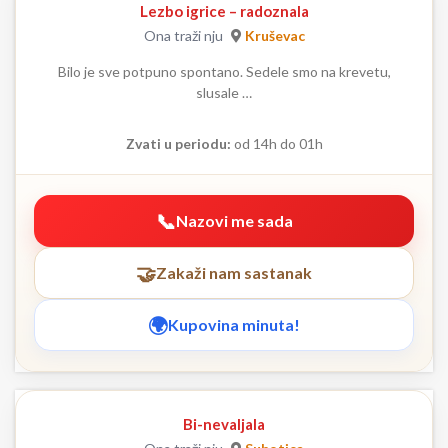
Lezbo igrice – radoznala
Ona traži nju
Kruševac
Bilo je sve potpuno spontano. Sedele smo na krevetu,
slusale …
Zvati u periodu:
od 14h do 01h
Nazovi me sada
Zakaži nam sastanak
Kupovina minuta!
Bi-nevaljala