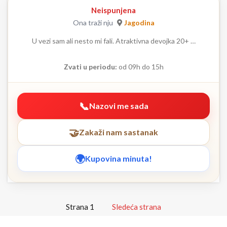
Neispunjena
Ona traži nju
Jagodina
U vezi sam ali nesto mi fali. Atraktivna devojka 20+ …
Zvati u periodu:
od 09h do 15h
Nazovi me sada
Zakaži nam sastanak
Kupovina minuta!
Strana 1
Sledeća strana