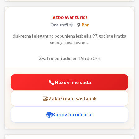
lezbo avanturica
Ona traži nju
Bor
diskretna i elegantno popunjena lezbejka 97.godiste kratka
smedja kosa ravne …
Zvati u periodu:
od 19h do 02h
Nazovi me sada
Zakaži nam sastanak
Kupovina minuta!