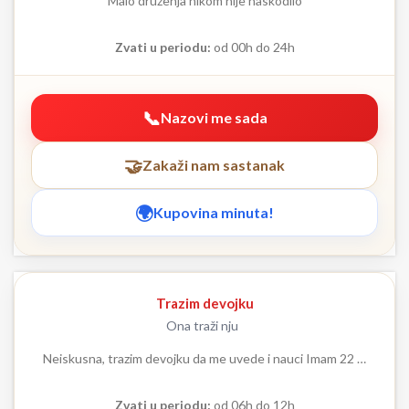
Malo druženja nikom nije naskodilo
Zvati u periodu:
od 00h do 24h
Nazovi me sada
Zakaži nam sastanak
Kupovina minuta!
Trazim devojku
Ona traži nju
Neiskusna, trazim devojku da me uvede i nauci Imam 22 …
Zvati u periodu:
od 06h do 12h