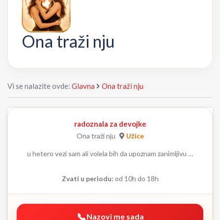
Ona traži nju
Vi se nalazite ovde:
Glavna
Ona traži nju
radoznala za devojke
Ona traži nju
Užice
u hetero vezi sam ali volela bih da upoznam zanimljivu …
Zvati u periodu:
od 10h do 18h
Nazovi me sada