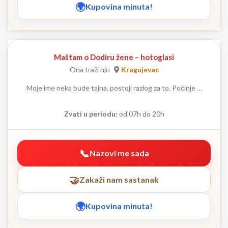
Kupovina minuta!
Maštam o Dodiru žene – hotoglasi
Ona traži nju
Kragujevac
Moje ime neka bude tajna, postoji razlog za to. Počinje …
Zvati u periodu:
od 07h do 20h
Nazovi me sada
Zakaži nam sastanak
Kupovina minuta!