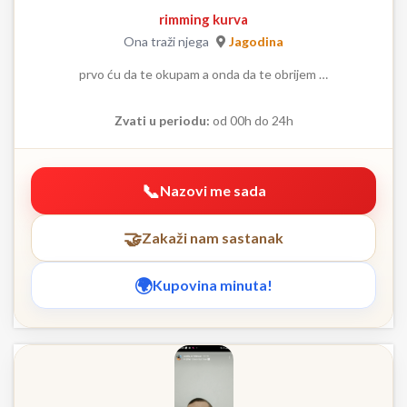
rimming kurva
Ona traži njega
Jagodina
prvo ću da te okupam a onda da te obrijem …
Zvati u periodu:
od 00h do 24h
Nazovi me sada
Zakaži nam sastanak
Kupovina minuta!