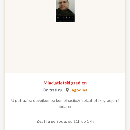
Mlad,atletski gradjen
On traži nju
Jagodina
U potrazi za devojkom za kombinaciju.Visok,atletski gradjen i
obdaren
Zvati u periodu:
od 11h do 17h