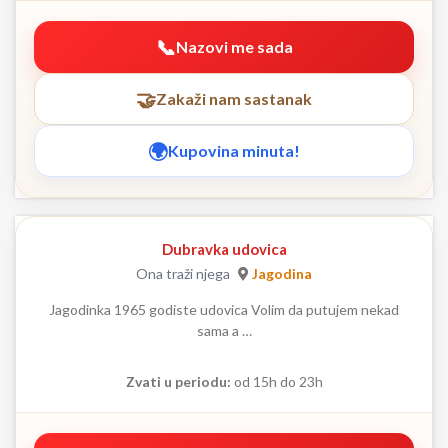
Nazovi me sada
Zakaži nam sastanak
Kupovina minuta!
Dubravka udovica
Ona traži njega
Jagodina
Jagodinka 1965 godiste udovica Volim da putujem nekad
sama a …
Zvati u periodu:
od 15h do 23h