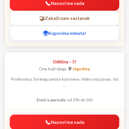
Nazovi me sada
Zakaži nam sastanak
Kupovina minuta!
Odlična – 5!
Ona traži njega
Jagodina
Profesorica. Svi imaju petice kod mene. Volim svoj posao. Još
…
Zvati u periodu:
od 19h do 01h
Nazovi me sada