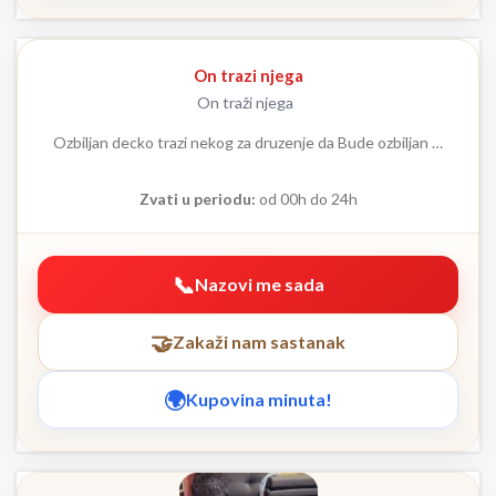
On trazi njega
On traži njega
Ozbiljan decko trazi nekog za druzenje da Bude ozbiljan …
Zvati u periodu:
od 00h do 24h
Nazovi me sada
Zakaži nam sastanak
Kupovina minuta!