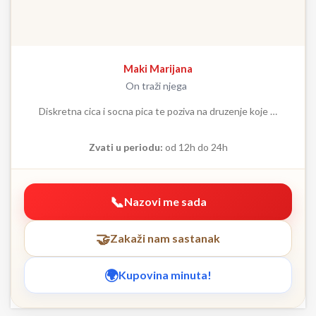
Maki Marijana
On traži njega
Diskretna cica i socna pica te poziva na druzenje koje …
Zvati u periodu:
od 12h do 24h
Nazovi me sada
Zakaži nam sastanak
Kupovina minuta!