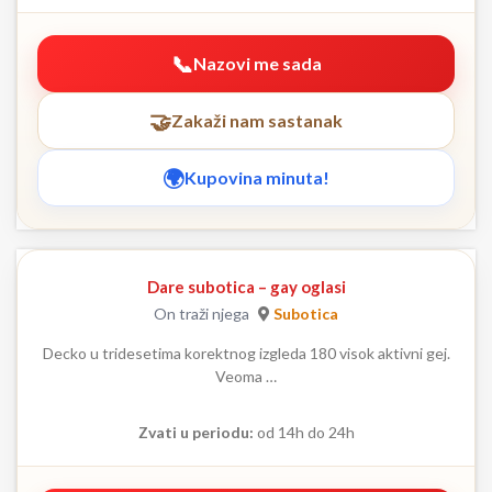
Nazovi me sada
Zakaži nam sastanak
Kupovina minuta!
Dare subotica – gay oglasi
On traži njega
Subotica
Decko u tridesetima korektnog izgleda 180 visok aktivni gej.
Veoma …
Zvati u periodu:
od 14h do 24h