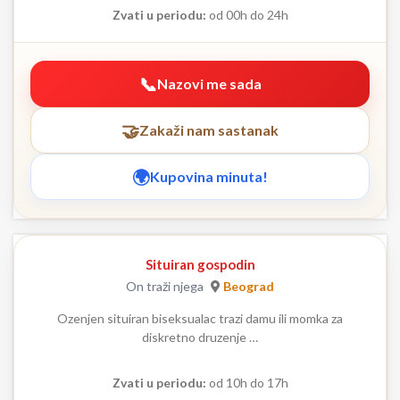
Zvati u periodu:
od 00h do 24h
Nazovi me sada
Zakaži nam sastanak
Kupovina minuta!
Situiran gospodin
On traži njega
Beograd
Ozenjen situiran biseksualac trazi damu ili momka za
diskretno druzenje …
Zvati u periodu:
od 10h do 17h