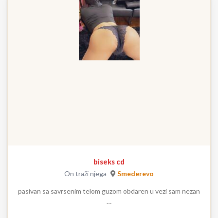
biseks cd
On traži njega
Smederevo
pasivan sa savrsenim telom guzom obdaren u vezi sam nezan
…