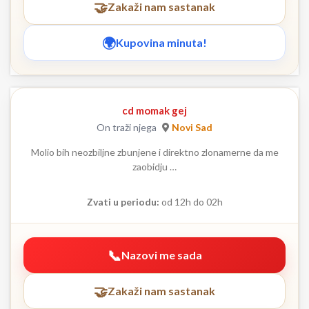
Zakaži nam sastanak
Kupovina minuta!
cd momak gej
On traži njega
Novi Sad
Molio bih neozbiljne zbunjene i direktno zlonamerne da me
zaobidju …
Zvati u periodu:
od 12h do 02h
Nazovi me sada
Zakaži nam sastanak