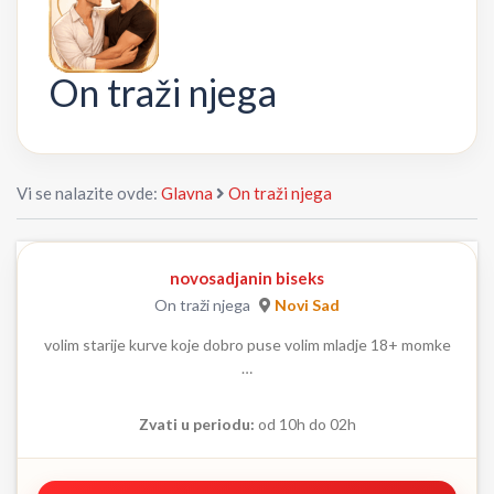
On traži njega
Vi se nalazite ovde:
Glavna
On traži njega
novosadjanin biseks
On traži njega
Novi Sad
volim starije kurve koje dobro puse volim mladje 18+ momke
…
Zvati u periodu:
od 10h do 02h