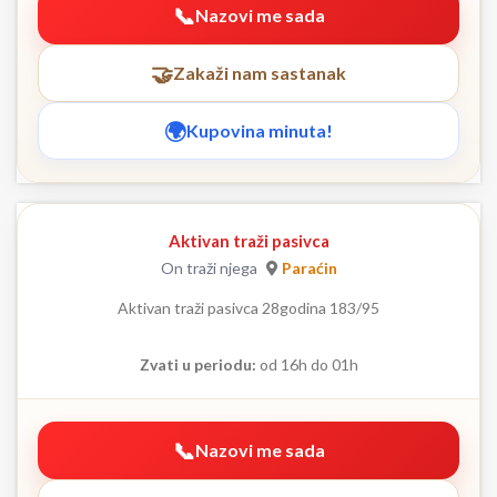
Nazovi me sada
Zakaži nam sastanak
Kupovina minuta!
Aktivan traži pasivca
On traži njega
Paraćin
Aktivan traži pasivca 28godina 183/95
Zvati u periodu:
od 16h do 01h
Nazovi me sada