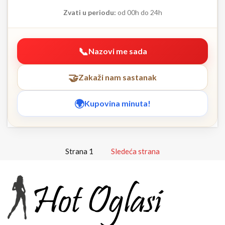
Zvati u periodu:
od 00h do 24h
Nazovi me sada
Zakaži nam sastanak
Kupovina minuta!
Strana 1
Sledeća strana