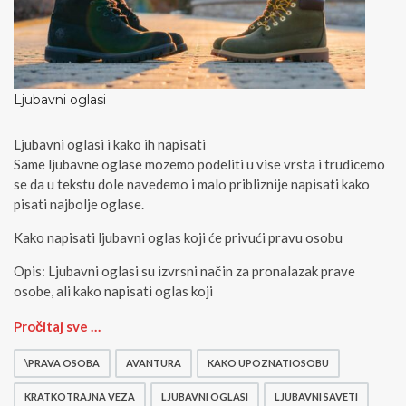
Ljubavni oglasi
Ljubavni oglasi i kako ih napisati
Same ljubavne oglase mozemo podeliti u vise vrsta i trudicemo
se da u tekstu dole navedemo i malo pribliznije napisati kako
pisati najbolje oglase.
Kako napisati ljubavni oglas koji će privući pravu osobu
Opis: Ljubavni oglasi su izvrsni način za pronalazak prave
osobe, ali kako napisati oglas koji
L
Pročitaj sve …
j
u
\PRAVA OSOBA
AVANTURA
KAKO UPOZNATIOSOBU
b
a
KRATKOTRAJNA VEZA
LJUBAVNI OGLASI
LJUBAVNI SAVETI