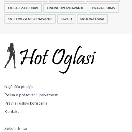
v
OGLASI ZA LJUBAV
ONLINE UPOZNAVANJE
PRAVA LJUBAV
n
i
SAJTOVI ZA UPOZNAVANJE
SAVETI
SRODNA DUŠA
o
g
l
a
s
i
Najčešća pitanja
Polisa o poštovanju privatnosti
Pravila i uslovi korišćenja
Kontakt
Seksi adresar