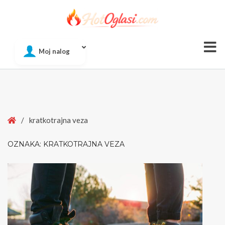
Of
Moj nalog
Si
Home
/
kratkotrajna veza
OZNAKA:
KRATKOTRAJNA VEZA