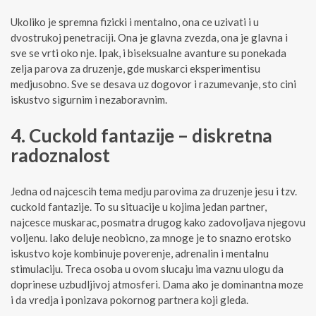
Ukoliko je spremna fizicki i mentalno, ona ce uzivati i u
dvostrukoj penetraciji. Ona je glavna zvezda, ona je glavna i
sve se vrti oko nje. Ipak, i biseksualne avanture su ponekada
zelja parova za druzenje, gde muskarci eksperimentisu
medjusobno. Sve se desava uz dogovor i razumevanje, sto cini
iskustvo sigurnim i nezaboravnim.
4. Cuckold fantazije – diskretna
radoznalost
Jedna od najcescih tema medju parovima za druzenje jesu i tzv.
cuckold fantazije. To su situacije u kojima jedan partner,
najcesce muskarac, posmatra drugog kako zadovoljava njegovu
voljenu. Iako deluje neobicno, za mnoge je to snazno erotsko
iskustvo koje kombinuje poverenje, adrenalin i mentalnu
stimulaciju. Treca osoba u ovom slucaju ima vaznu ulogu da
doprinese uzbudljivoj atmosferi. Dama ako je dominantna moze
i da vredja i ponizava pokornog partnera koji gleda.