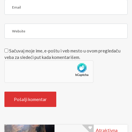
E
<
m
/
a
b
i
>
W
l
(
e
*
b
)
s
Sačuvaj moje ime, e-poštu i veb mesto u ovom pregledaču
i
veba za sledeći put kada komentarišem.
t
e
Atraktivna