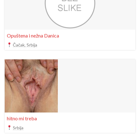
Opuštena i nežna Danica
Čačak, Srbija
hitno mi treba
Srbija