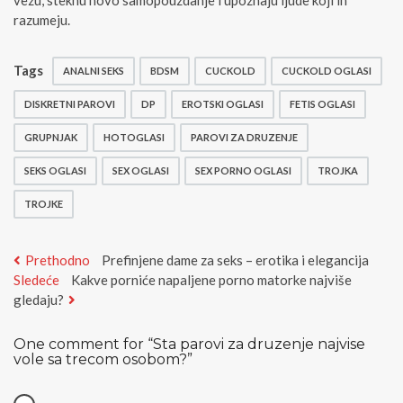
vezu, steknu novo samopouzdanje i upoznaju ljude koji ih
razumeju.
Tags
ANALNI SEKS
BDSM
CUCKOLD
CUCKOLD OGLASI
DISKRETNI PAROVI
DP
EROTSKI OGLASI
FETIS OGLASI
GRUPNJAK
HOTOGLASI
PAROVI ZA DRUZENJE
SEKS OGLASI
SEX OGLASI
SEX PORNO OGLASI
TROJKA
TROJKE
Kretanje
Previous
Prethodno
Prefinjene dame za seks – erotika i elegancija
Next
post:
Sledeće
Kakve porniće napaljene porno matorke najviše
članka
post:
gledaju?
One comment for “
Sta parovi za druzenje najvise
vole sa trecom osobom?
”