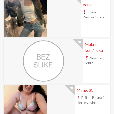
Vanja
Stara
Pazova, Srbija
Mala iz
komšiluka
Novi Sad,
Srbija
Mima, 30
Brčko, Bosna i
Hercegovina