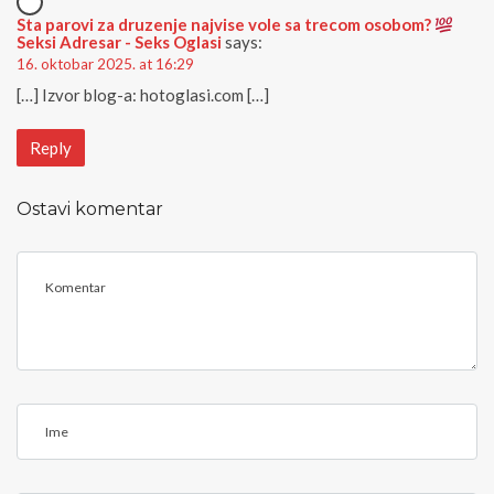
Sta parovi za druzenje najvise vole sa trecom osobom?
Seksi Adresar - Seks Oglasi
says:
16. oktobar 2025. at 16:29
[…] Izvor blog-a: hotoglasi.com […]
Reply
Ostavi komentar
<
b
>
C
o
m
m
I
e
m
n
e
t