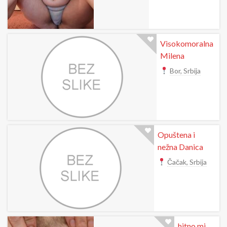
Visokomoralna
Milena
Bor, Srbija
Opuštena i
nežna Danica
Čačak, Srbija
hitno mi