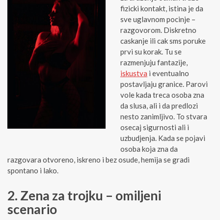
fizicki kontakt, istina je da
sve uglavnom pocinje –
razgovorom. Diskretno
caskanje ili cak sms poruke
prvi su korak. Tu se
razmenjuju fantazije,
iskustva
i eventualno
postavljaju granice. Parovi
vole kada treca osoba zna
da slusa, ali i da predlozi
nesto zanimljivo. To stvara
osecaj sigurnosti ali i
uzbudjenja. Kada se pojavi
osoba koja zna da
razgovara otvoreno, iskreno i bez osude, hemija se gradi
spontano i lako.
2. Zena za trojku – omiljeni
scenario