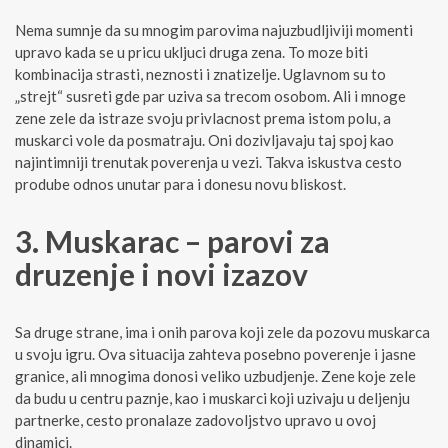
Nema sumnje da su mnogim parovima najuzbudljiviji momenti
upravo kada se u pricu ukljuci druga zena. To moze biti
kombinacija strasti, neznosti i znatizelje. Uglavnom su to
„strejt“ susreti gde par uziva sa trecom osobom. Ali i mnoge
zene zele da istraze svoju privlacnost prema istom polu, a
muskarci vole da posmatraju. Oni dozivljavaju taj spoj kao
najintimniji trenutak poverenja u vezi. Takva iskustva cesto
prodube odnos unutar para i donesu novu bliskost.
3. Muskarac – parovi za
druzenje i novi izazov
Sa druge strane, ima i onih parova koji zele da pozovu muskarca
u svoju igru. Ova situacija zahteva posebno poverenje i jasne
granice, ali mnogima donosi veliko uzbudjenje. Zene koje zele
da budu u centru paznje, kao i muskarci koji uzivaju u deljenju
partnerke, cesto pronalaze zadovoljstvo upravo u ovoj
dinamici.