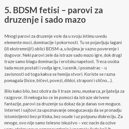
5. BDSM fetisi – parovi za
druzenje i sado mazo
Mnogi parovi za druzenje vole da u svoju intimu uvedu
elemente moci, dominacije i pokornosti. Tu se pojavljuju lagani
(ili ekstremniji!) oblici BDSM-a, u kojima je vazno poverenje i
dogovor. Neki parovi zele da istraze sado mazo igre, dok drugi
traze samo blagu dominaciju i erotsku napetost. Treca osoba
tada moze postati i vodja igre, i ucenik, i posmatrac – u
zavisnosti od toga kakva se hemija stvori. Koriste se razna
pomagala (lisice, bičevi, povezi, dildoi, straponi i slično…).
Bilo kako bilo, bez obzira da li traze zenu, muskarca, prijatelja za
razgovor. Ili nekoga ko ce im pomoci da istraze skrivene
fantazije, parovi za druzenje su dokaz da je danas sve moguce.
Internet i sajtovi za upoznavanje omogucavaju da se pronadju
istomisljenici bez pritiska, bez osude i uz potpunu diskreciju. Za
mnoge, ovo nije samo telesno iskustvo – vec nacin da ozive