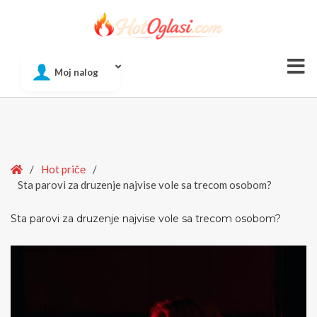
Of
Moj nalog
Si
Home
/
Hot pričе
/
Sta parovi za druzenje najvise vole sa trecom osobom?
Sta parovi za druzenje najvise vole sa trecom osobom?