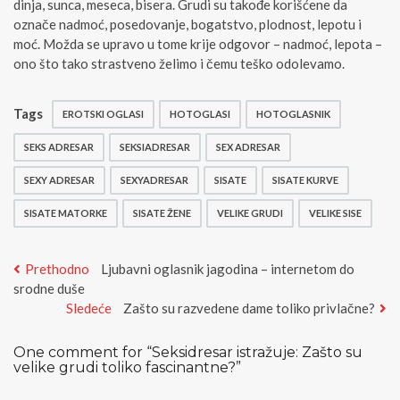
dinja, sunca, meseca, bisera. Grudi su takođe korišćene da
označe nadmoć, posedovanje, bogatstvo, plodnost, lepotu i
moć. Možda se upravo u tome krije odgovor – nadmoć, lepota –
ono što tako strastveno želimo i čemu teško odolevamo.
Tags
EROTSKI OGLASI
HOTOGLASI
HOTOGLASNIK
SEKS ADRESAR
SEKSIADRESAR
SEX ADRESAR
SEXY ADRESAR
SEXYADRESAR
SISATE
SISATE KURVE
SISATE MATORKE
SISATE ŽENE
VELIKE GRUDI
VELIKE SISE
Kretanje
Previous
Prethodno
Ljubavni oglasnik jagodina – internetom do
post:
srodne duše
članka
Next
Sledeće
Zašto su razvedene dame toliko privlačne?
post:
One comment for “
Seksidresar istražuje: Zašto su
velike grudi toliko fascinantne?
”