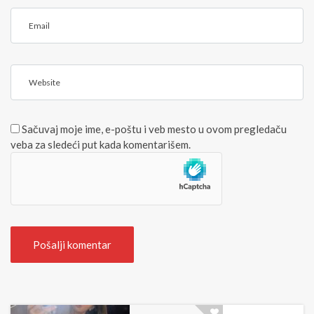
E
<
m
/
a
b
i
>
W
l
(
e
*
b
)
s
Sačuvaj moje ime, e-poštu i veb mesto u ovom pregledaču
i
veba za sledeći put kada komentarišem.
t
e