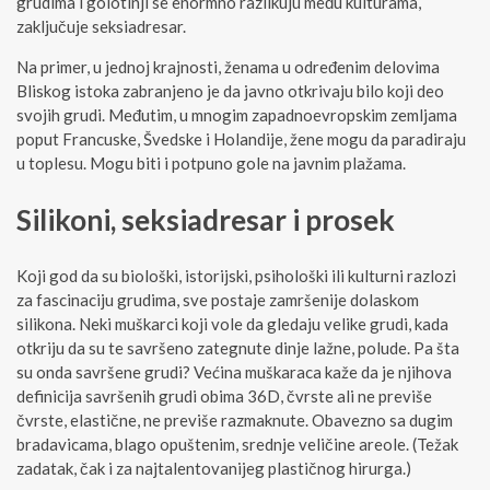
grudima i golotinji se enormno razlikuju među kulturama,
zaključuje seksiadresar.
Na primer, u jednoj krajnosti, ženama u određenim delovima
Bliskog istoka zabranjeno je da javno otkrivaju bilo koji deo
svojih grudi. Međutim, u mnogim zapadnoevropskim zemljama
poput Francuske, Švedske i Holandije, žene mogu da paradiraju
u toplesu. Mogu biti i potpuno gole na javnim plažama.
Silikoni, seksiadresar i prosek
Koji god da su biološki, istorijski, psihološki ili kulturni razlozi
za fascinaciju grudima, sve postaje zamršenije dolaskom
silikona. Neki muškarci koji vole da gledaju velike grudi, kada
otkriju da su te savršeno zategnute dinje lažne, polude. Pa šta
su onda savršene grudi? Većina muškaraca kaže da je njihova
definicija savršenih grudi obima 36D, čvrste ali ne previše
čvrste, elastične, ne previše razmaknute. Obavezno sa dugim
bradavicama, blago opuštenim, srednje veličine areole. (Težak
zadatak, čak i za najtalentovanijeg plastičnog hirurga.)