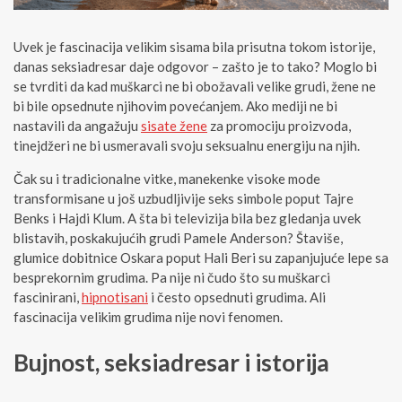
Uvek je fascinacija velikim sisama bila prisutna tokom istorije,
danas seksiadresar daje odgovor – zašto je to tako? Moglo bi
se tvrditi da kad muškarci ne bi obožavali velike grudi, žene ne
bi bile opsednute njihovim povećanjem. Ako mediji ne bi
nastavili da angažuju
sisate žene
za promociju proizvoda,
tinejdžeri ne bi usmeravali svoju seksualnu energiju na njih.
Čak su i tradicionalne vitke, manekenke visoke mode
transformisane u još uzbudljivije seks simbole poput Tajre
Benks i Hajdi Klum. A šta bi televizija bila bez gledanja uvek
blistavih, poskakujućih grudi Pamele Anderson? Štaviše,
glumice dobitnice Oskara poput Hali Beri su zapanjujuće lepe sa
besprekornim grudima. Pa nije ni čudo što su muškarci
fascinirani,
hipnotisani
i često opsednuti grudima. Ali
fascinacija velikim grudima nije novi fenomen.
Bujnost, seksiadresar i istorija