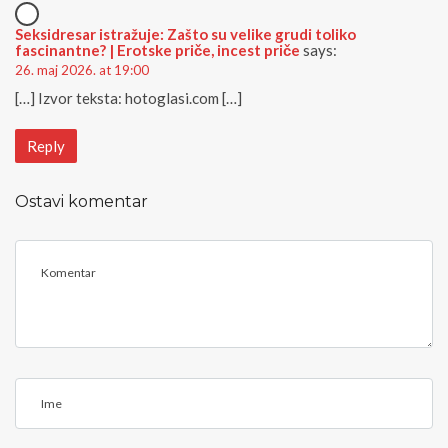
Seksidresar istražuje: Zašto su velike grudi toliko
fascinantne? | Erotske priče, incest priče
says:
26. maj 2026. at 19:00
[…] Izvor teksta: hotoglasi.com […]
Reply
Ostavi komentar
<
b
>
C
o
m
m
I
e
m
n
e
t