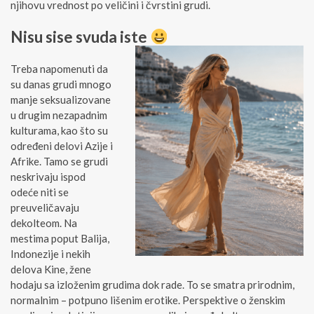
njihovu vrednost po veličini i čvrstini grudi.
Nisu sise svuda iste
Treba napomenuti da
su danas grudi mnogo
manje seksualizovane
u drugim nezapadnim
kulturama, kao što su
određeni delovi Azije i
Afrike. Tamo se grudi
neskrivaju ispod
odeće niti se
preuveličavaju
dekolteom. Na
mestima poput Balija,
Indonezije i nekih
delova Kine, žene
hodaju sa izloženim grudima dok rade. To se smatra prirodnim,
normalnim – potpuno lišenim erotike. Perspektive o ženskim