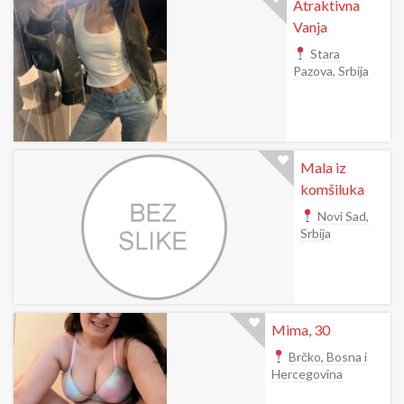
Atraktivna
Vanja
Stara
Pazova, Srbija
Mala iz
komšiluka
Novi Sad,
Srbija
Mima, 30
Brčko, Bosna i
Hercegovina