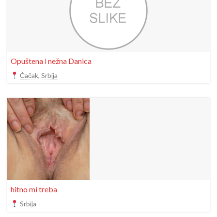
Opuštena i nežna Danica
Čačak, Srbija
hitno mi treba
Srbija