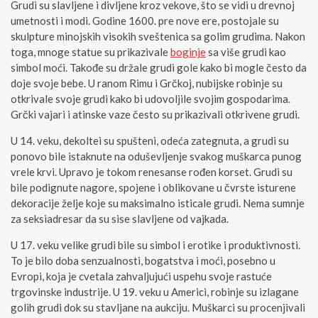
Grudi su slavljene i divljene kroz vekove, što se vidi u drevnoj
umetnosti i modi. Godine 1600. pre nove ere, postojale su
skulpture minojskih visokih sveštenica sa golim grudima. Nakon
toga, mnoge statue su prikazivale
boginje
sa više grudi kao
simbol moći. Takođe su držale grudi gole kako bi mogle često da
doje svoje bebe. U ranom Rimu i Grčkoj, nubijske robinje su
otkrivale svoje grudi kako bi udovoljile svojim gospodarima.
Grčki vajari i atinske vaze često su prikazivali otkrivene grudi.
U 14. veku, dekoltei su spušteni, odeća zategnuta, a grudi su
ponovo bile istaknute na oduševljenje svakog muškarca punog
vrele krvi. Upravo je tokom renesanse rođen korset. Grudi su
bile podignute nagore, spojene i oblikovane u čvrste isturene
dekoracije želje koje su maksimalno isticale grudi. Nema sumnje
za seksiadresar da su sise slavljene od vajkada.
U 17. veku velike grudi bile su simbol i erotike i produktivnosti.
To je bilo doba senzualnosti, bogatstva i moći, posebno u
Evropi, koja je cvetala zahvaljujući uspehu svoje rastuće
trgovinske industrije. U 19. veku u Americi, robinje su izlagane
golih grudi dok su stavljane na aukciju. Muškarci su procenjivali