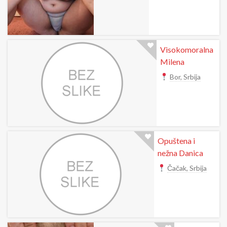
Visokomoralna
Milena
Bor, Srbija
Opuštena i
nežna Danica
Čačak, Srbija