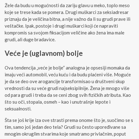
Žele da budu u mogućnosti da zariju glavu u meko, toplo meso
koje se trese kada se pomera. Drugi muškarci za seksiadresar
priznaju da je veličina bitna, a nije važno da li su grudi prave ili
veštačke. Ipak, postoje i drugi muškarci koji će napraviti
kompromis sa svojom fiksacijom veličine ako žena ima male
grudi, ali duge bradavice.
Veće je (uglavnom) bolje
Ova tendencija „veće je bolje“ analogna je opsesiji momaka da
imaju veći automobil, veću kuću i da budu plaćeni više. Moguće
je da se deo ove arogancije transformisao u društveni skup
vrednosti da su veće grudi najseksipilnije. Žena je mnogo više
od para grudi i treba da se ceni zbog svih fizičkih atributa. Kao
što su oči, stopala, osmeh – kao i unutrašnje lepote i
seksualnosti.
Šta se još krije iza ove strasti prema onome što je, suočimo se s
tim, samo još jedan deo tela? Grudi su često upoređivane sa
mnogim okruglim stvarima koje smatramo privlačnim, poput