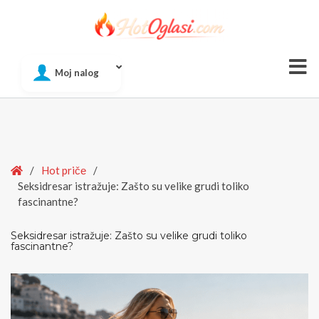
Of
Moj nalog
Si
Home
/
Hot pričе
/
Seksidresar istražuje: Zašto su velike grudi toliko
fascinantne?
Seksidresar istražuje: Zašto su velike grudi toliko
fascinantne?