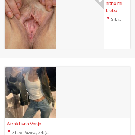
hitno mi
treba
Srbija
Atraktivna Vanja
Stara Pazova, Srbija