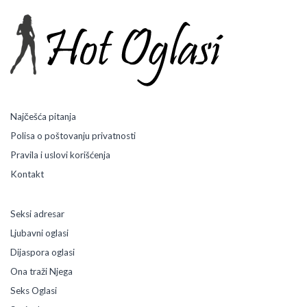
j
u
b
i
m
u
5
k
o
Najčešća pitanja
r
Polisa o poštovanju privatnosti
a
k
Pravila i uslovi korišćenja
a
Kontakt
Seksi adresar
Ljubavni oglasi
Dijaspora oglasi
Ona traži Njega
Seks Oglasi