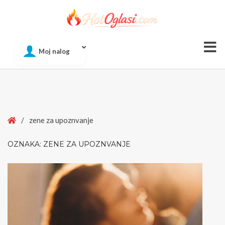
Of
Moj nalog
Si
Home
/
zene za upoznvanje
OZNAKA:
ZENE ZA UPOZNVANJE