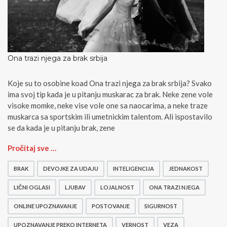
Ona trazi njega za brak srbija
Koje su to osobine koad Ona trazi njega za brak srbija? Svako
ima svoj tip kada je u pitanju muskarac za brak. Neke zene vole
visoke momke, neke vise vole one sa naocarima, a neke traze
muskarca sa sportskim ili umetnickim talentom. Ali ispostavilo
se da kada je u pitanju brak, zene
O
Pročitaj sve …
n
a
BRAK
DEVOJKE ZA UDAJU
INTELIGENCIJA
JEDNAKOST
t
r
LIČNI OGLASI
LJUBAV
LOJALNOST
ONA TRAZI NJEGA
a
ONLINE UPOZNAVANJE
POSTOVANJE
SIGURNOST
z
i
UPOZNAVANJE PREKO INTERNETA
VERNOST
VEZA