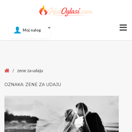
Of
Moj nalog
Si
Home
/
zene za udaju
OZNAKA:
ZENE ZA UDAJU