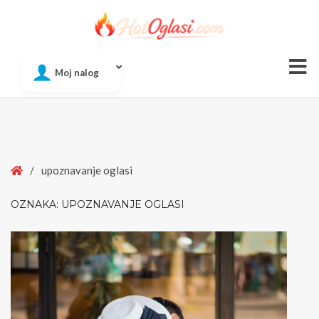
Of
Moj nalog
Si
Home
/
upoznavanje oglasi
OZNAKA:
UPOZNAVANJE OGLASI