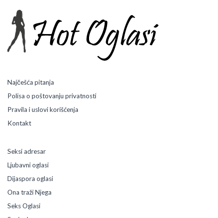
a
t
i
l
j
u
b
a
v
Najčešća pitanja
n
Polisa o poštovanju privatnosti
i
o
Pravila i uslovi korišćenja
g
Kontakt
l
a
s
Seksi adresar
k
Ljubavni oglasi
o
j
Dijaspora oglasi
i
Ona traži Njega
ć
e
Seks Oglasi
p