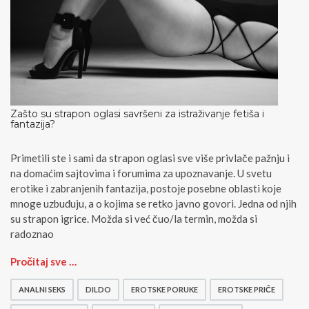
Zašto su strapon oglasi savršeni za istraživanje fetiša i
fantazija?
Primetili ste i sami da strapon oglasi sve više privlače pažnju i
na domaćim sajtovima i forumima za upoznavanje. U svetu
erotike i zabranjenih fantazija, postoje posebne oblasti koje
mnoge uzbuđuju, a o kojima se retko javno govori. Jedna od njih
su strapon igrice. Možda si već čuo/la termin, možda si
radoznao
Z
Pročitaj sve …
a
š
ANALNI SEKS
DILDO
EROTSKE PORUKE
EROTSKE PRIČE
t