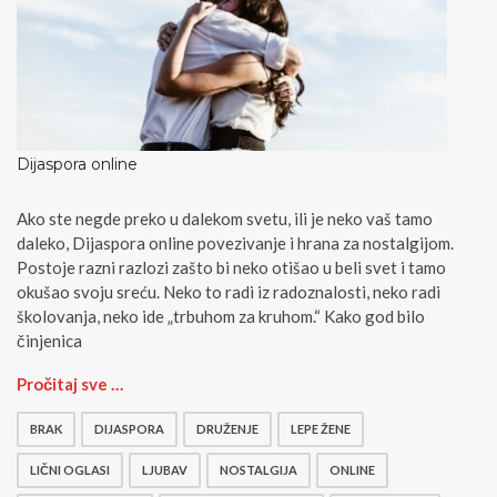
Dijaspora online
Ako ste negde preko u dalekom svetu, ili je neko vaš tamo
daleko, Dijaspora online povezivanje i hrana za nostalgijom.
Postoje razni razlozi zašto bi neko otišao u beli svet i tamo
okušao svoju sreću. Neko to radi iz radoznalosti, neko radi
školovanja, neko ide „trbuhom za kruhom.“ Kako god bilo
činjenica
D
Pročitaj sve …
i
j
BRAK
DIJASPORA
DRUŽENJE
LEPE ŽENE
a
s
LIČNI OGLASI
LJUBAV
NOSTALGIJA
ONLINE
p