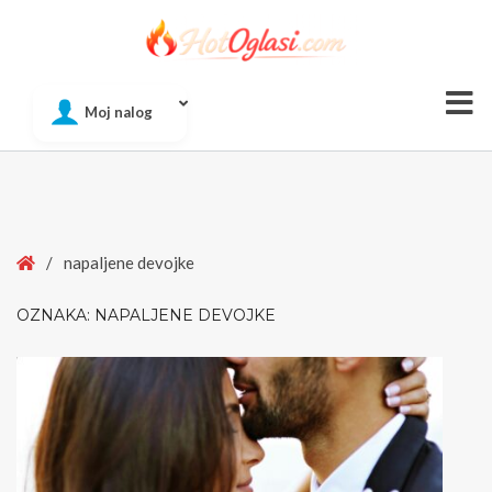
Of
Moj nalog
Si
Home
/
napaljene devojke
OZNAKA:
NAPALJENE DEVOJKE