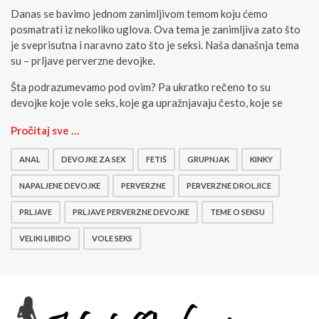
Danas se bavimo jednom zanimljivom temom koju ćemo
posmatrati iz nekoliko uglova. Ova tema je zanimljiva zato što
je sveprisutna i naravno zato što je seksi. Naša današnja tema
su – prljave perverzne devojke.
Šta podrazumevamo pod ovim? Pa ukratko rečeno to su
devojke koje vole seks, koje ga upražnjavaju često, koje se
P
Pročitaj sve …
r
l
ANAL
DEVOJKE ZA SEX
FETIŠ
GRUPNJAK
KINKY
j
a
NAPALJENE DEVOJKE
PERVERZNE
PERVERZNE DROLJICE
v
PRLJAVE
PRLJAVE PERVERZNE DEVOJKE
TEME O SEKSU
e
P
VELIKI LIBIDO
VOLE SEKS
e
r
v
e
r
z