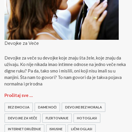
Devojke za Veče
Devojke za veče su devojke koje znaju šta žele, koje znaju da
uživaju. Ko nije nikada imao intimne odnose na jedno veče neka
digne ruku? Pa da, tako smo i mislili, oni koji nisu imali su u
manjini. Šta nam to govori? To nam govori da je takva pojava
normalna i prirodna
D
Pročitaj sve …
e
v
BEZ EMOCIJA
DAME NOĆI
DEVOJKE BEZ MORALA
o
j
DEVOJKE ZA VEČE
FLERTOVANJE
HOTOGLASI
k
INTERNET DRUŽENJE
ISKUSNE
LIČNI OGLASI
e