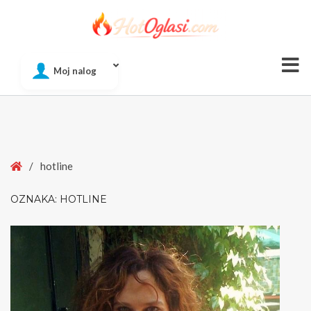
Of
Moj nalog
Si
Home
/
hotline
OZNAKA:
HOTLINE