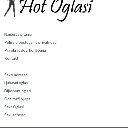
a
C
e
n
i
Najčešća pitanja
Polisa o poštovanju privatnosti
Pravila i uslovi korišćenja
Kontakt
Seksi adresar
Ljubavni oglasi
Dijaspora oglasi
Ona traži Njega
Seks Oglasi
Sexi adresar