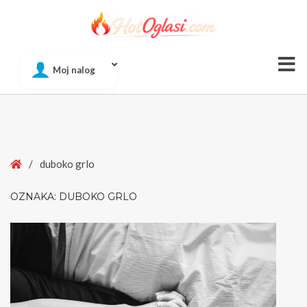
Of
Moj nalog
Si
Home
/
duboko grlo
OZNAKA:
DUBOKO GRLO