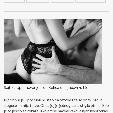
S
u
s
r
e
t
4
.
D
e
o
Sajt za Upoznavanje – od Seksa do Ljubavi 4. Deo
Njen bivši je u početku pristao na razvod i da se obavi što je
moguće mirnije i brže. Onda joj je jednog dana stiglo pismo. Bilo
je to pismo advokata, u kojem se navodi kako je njen bivši rekao