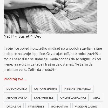
Naš Prvi Susret 4. Deo
Tvoje lice pored mog, teško mi dišeš na uho, dok stavljam sitne
poljupce na tvoje lepo lice. Otvarajući oči, netremice zaviriš u
moje i naše duše se sudaraju. Kada počneš da se odguruješ od
mene, ja se držim za tebe i tražim da ostaneš. Ne želim da
prekidam vezu. Želim da produžim
N
Pročitaj sve …
a
š
DUBOKO GRLO
GUTANJE SPERME
INTERNET PRIJATELJI
P
r
JEBANJE U USTA
LJUBAVNI SEKS
ONLINE LJUBAVNICI
ORAL
v
ORGAZAM
PRVI SUSRET
ROMANTIKA
VOĐENJE LJUBAVI
i