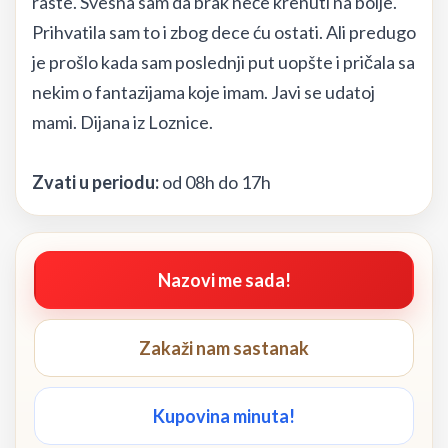
raste. Svesna sam da brak neće krenuti na bolje.
Prihvatila sam to i zbog dece ću ostati. Ali predugo
je prošlo kada sam poslednji put uopšte i pričala sa
nekim o fantazijama koje imam. Javi se udatoj
mami. Dijana iz Loznice.
Zvati u periodu:
od 08h do 17h
Nazovi me sada!
Zakaži nam sastanak
Kupovina minuta!