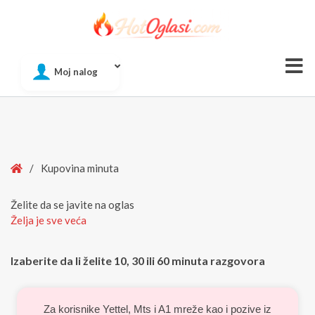
Of
Moj nalog
Si
Home
/
Kupovina minuta
Želite da se javite na oglas
Želja je sve veća
Izaberite da li želite 10, 30 ili 60 minuta razgovora
Za korisnike Yettel, Mts i A1 mreže kao i pozive iz