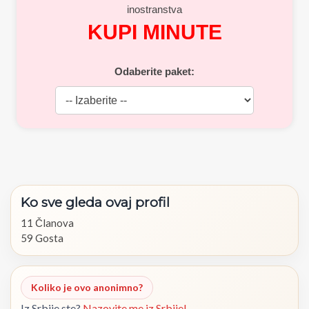
inostranstva
KUPI MINUTE
Odaberite paket:
Ko
sve
gleda
ovaj
profil
11 Članova
59 Gosta
Koliko je ovo anonimno?
Iz Srbije ste?
Nazovite me iz Srbije!