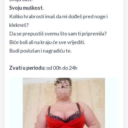
Svoju muškost.
Koliko hrabrosti imaš da mi dođeš pred noge i
klekneš?
Da se prepustiš svemu što sam ti pripremila?
Biće boli ali na kraju će sve vrijediti.
Budi poslušan i nagradiću te.
Zvati u periodu:
od 00h do 24h