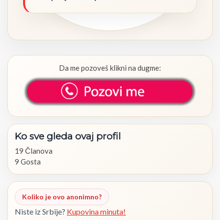
Da me pozoveš klikni na dugme:
Ko
sve
gleda
ovaj
profil
19 Članova
9 Gosta
Koliko je ovo anonimno?
Niste iz Srbije?
Kupovina minuta!