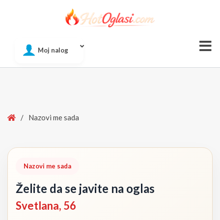
Of
Moj nalog
Si
Home
/
Nazovi me sada
Nazovi me sada
Želite da se javite na oglas
Svetlana, 56