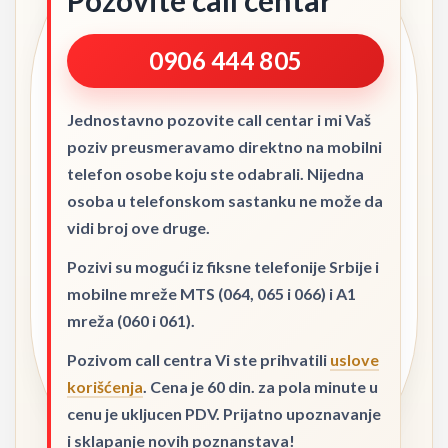
Pozovite call centar
0906 444 805
Jednostavno pozovite call centar i mi Vaš
poziv preusmeravamo direktno na mobilni
telefon osobe koju ste odabrali. Nijedna
osoba u telefonskom sastanku ne može da
vidi broj ove druge.
Pozivi su mogući iz fiksne telefonije Srbije i
mobilne mreže MTS (064, 065 i 066) i A1
mreža (060 i 061).
Pozivom call centra Vi ste prihvatili
uslove
korišćenja
. Cena je 60 din. za pola minute u
cenu je ukljucen PDV. Prijatno upoznavanje
i sklapanje novih poznanstava!