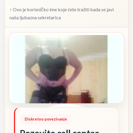
↑ Ovo je korisničko ime koje ćete tražiti kada se javi
naša ljubazna sekretarica
Diskretno povezivanje