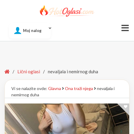
Of
Moj nalog
Si
Home
/
Lični oglasi
/
nevaljala i nemirnog duha
Vi se nalazite ovde:
Glavna
Ona traži njega
nevaljala i
nemirnog duha