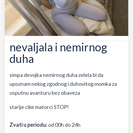
nevaljala i nemirnog
duha
simpa devojka nemirnog duha zelela bi da
upoznam nekog zgodnog i duhovitog momka za
usputnu avanturu bez obaveza
starije cike matorci STOP!
Zvati u periodu:
od 00h do 24h