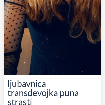
ljubavnica
transdevojka puna
strasti