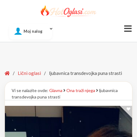
Of
Moj nalog
Si
Home
/
Lični oglasi
/
ljubavnica transdevojka puna strasti
Vi se nalazite ovde:
Glavna
Ona traži njega
ljubavnica
transdevojka puna strasti