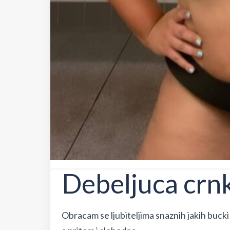
Debeljuca crn
Obracam se ljubiteljima snaznih jakih buck