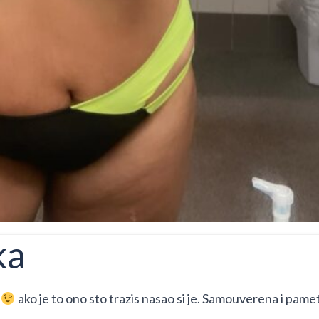
ka
i
ako je to ono sto trazis nasao si je. Samouverena i pame