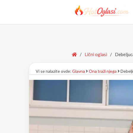
Home
/
Lični oglasi
/
Debeljuc
Vi se nalazite ovde:
Glavna
Ona traži njega
Debelj