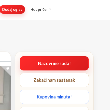
Dodaj oglas
Hot pričе
Nazovi me sada!
Zakaži nam sastanak
Kupovina minuta!