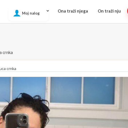
Ona traži njega
On traži nju
Moj nalog
a crnka
uca crnka